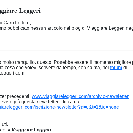
ggiare Leggeri
 Caro Lettore,
o pubblicato nessun articolo nel blog di Viaggiare Leggeri negl
 molto tranquillo, questo. Potrebbe essere il momento migliore 
ualcosa che volevi scrivere da tempo, con calma, nel
forum
di
Leggeri.com.
ter precedenti:
www.viaggiareleggeri.com/archivio-newsletter
cevere più questa newsletter, clicca qui:
iareleggeri.com/iscrizione-newsletter?a=u&t=1&id=none
luti,
one di
Viaggiare Leggeri