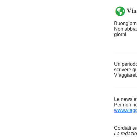
Via
Buongiorno
Non abbiam
giorni.
Un periodo
scrivere q
Viaggiare
Le newslet
Per non ri
www.viagg
Cordiali sa
La redazi