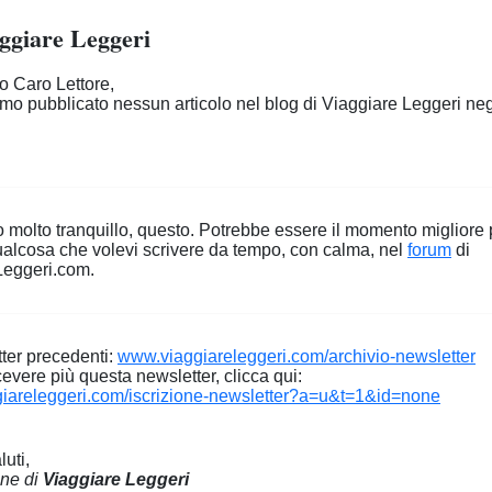
ggiare Leggeri
 Caro Lettore,
o pubblicato nessun articolo nel blog di Viaggiare Leggeri negl
 molto tranquillo, questo. Potrebbe essere il momento migliore 
ualcosa che volevi scrivere da tempo, con calma, nel
forum
di
Leggeri.com.
ter precedenti:
www.viaggiareleggeri.com/archivio-newsletter
cevere più questa newsletter, clicca qui:
iareleggeri.com/iscrizione-newsletter?a=u&t=1&id=none
luti,
one di
Viaggiare Leggeri