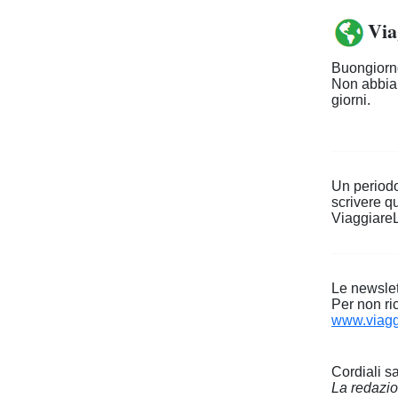
Via
Buongiorno
Non abbiam
giorni.
Un periodo
scrivere q
Viaggiare
Le newslet
Per non ri
www.viagg
Cordiali sa
La redazi