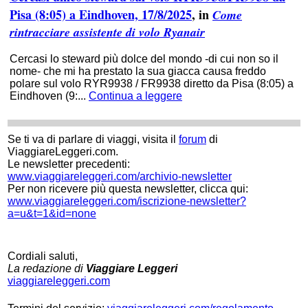
Pisa (8:05) a Eindhoven, 17/8/2025
, in
Come
rintracciare assistente di volo Ryanair
Cercasi lo steward più dolce del mondo -di cui non so il
nome- che mi ha prestato la sua giacca causa freddo
polare sul volo RYR9938 / FR9938 diretto da Pisa (8:05) a
Eindhoven (9:...
Continua a leggere
Se ti va di parlare di viaggi, visita il
forum
di
ViaggiareLeggeri.com.
Le newsletter precedenti:
www.viaggiareleggeri.com/archivio-newsletter
Per non ricevere più questa newsletter, clicca qui:
www.viaggiareleggeri.com/iscrizione-newsletter?
a=u&t=1&id=none
Cordiali saluti,
La redazione di
Viaggiare Leggeri
viaggiareleggeri.com