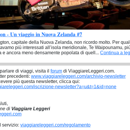
on - Un viaggio in Nuova Zelanda #7
gton, capitale della Nuova Zelanda, non ricordo molto. Per qua
avamo più interessati all’isola meridionale, Te Waipounamu, pi
 e ancora meno densamente popolata di quell...
Continua a le
parlare di viaggi, visita il
forum
di ViaggiareLeggeri.com.
ter precedenti:
www.viaggiareleggeri.com/archivio-newsletter
cevere più questa newsletter, clicca qui:
iareleggeri.com/iscrizione-newsletter?a=u&t=1&id=none
luti,
one di
Viaggiare Leggeri
eggeri.com
l servizio:
viaggiareleggeri.com/regolamento