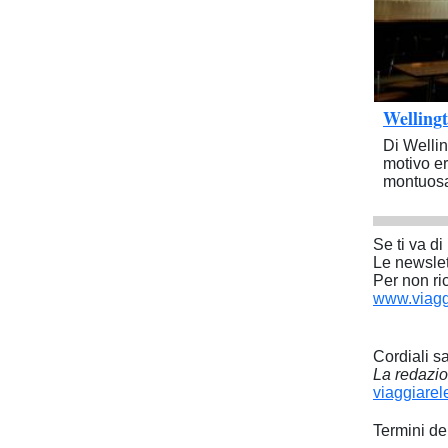
Wellingt
Di Wellin
motivo er
montuosa
Se ti va di 
Le newslet
Per non ri
www.viagg
Cordiali sa
La redazi
viaggiarel
Termini de