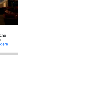
lche
ù
ggere