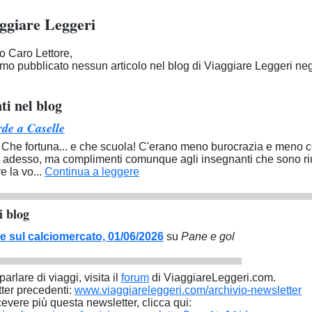
ggiare Leggeri
 Caro Lettore,
o pubblicato nessun articolo nel blog di Viaggiare Leggeri negl
i nel blog
de a Caselle
 Che fortuna... e che scuola! C'erano meno burocrazia e meno co
d adesso, ma complimenti comunque agli insegnanti che sono riu
e la vo...
Continua a leggere
i blog
ie sul calciomercato, 01/06/2026
su
Pane e gol
parlare di viaggi, visita il
forum
di ViaggiareLeggeri.com.
ter precedenti:
www.viaggiareleggeri.com/archivio-newsletter
cevere più questa newsletter, clicca qui: