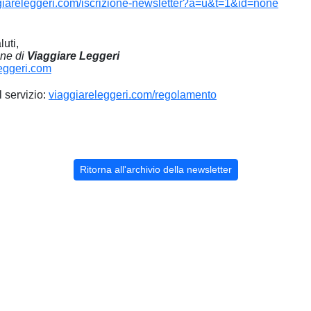
iareleggeri.com/iscrizione-newsletter?a=u&t=1&id=none
luti,
one di
Viaggiare Leggeri
eggeri.com
l servizio:
viaggiareleggeri.com/regolamento
Ritorna all'archivio della newsletter