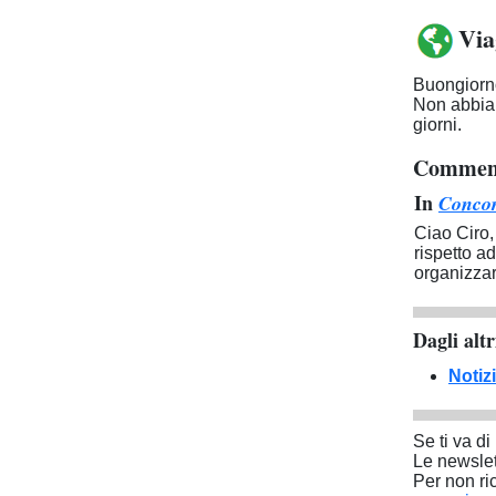
Via
Buongiorno
Non abbiam
giorni.
Comment
In
Concor
Ciao Ciro,
rispetto a
organizzar
Dagli altr
Notiz
Se ti va di 
Le newslet
Per non ri