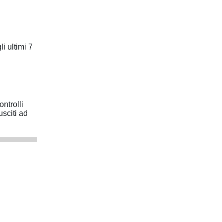
i ultimi 7
ntrolli
sciti ad