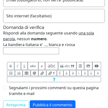
Email (obbligatorio, non verra' pubblicata)
Sito internet (facoltativo)
Domanda di verifica
Rispondi alla domanda seguente usando
una sola
parola
, nessun
numero
.
La bandiera italiana e' ..., bianca e rossa
abc
G
C
S
abc
a
abc
T
È
à
è
ì
ò
ù
é
Segnalami i prossimi commenti su questa pagina
tramite e-mail