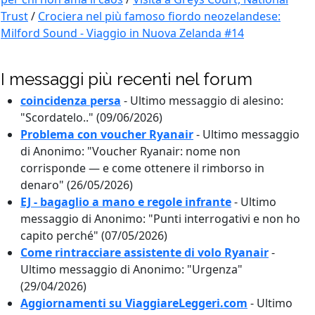
Trust
/
Crociera nel più famoso fiordo neozelandese:
Milford Sound - Viaggio in Nuova Zelanda #14
I messaggi più recenti nel forum
coincidenza persa
-
Ultimo messaggio di alesino:
"Scordatelo.." (09/06/2026)
Problema con voucher Ryanair
-
Ultimo messaggio
di Anonimo: "Voucher Ryanair: nome non
corrisponde — e come ottenere il rimborso in
denaro" (26/05/2026)
EJ - bagaglio a mano e regole infrante
-
Ultimo
messaggio di Anonimo: "Punti interrogativi e non ho
capito perché" (07/05/2026)
Come rintracciare assistente di volo Ryanair
-
Ultimo messaggio di Anonimo: "Urgenza"
(29/04/2026)
Aggiornamenti su ViaggiareLeggeri.com
-
Ultimo