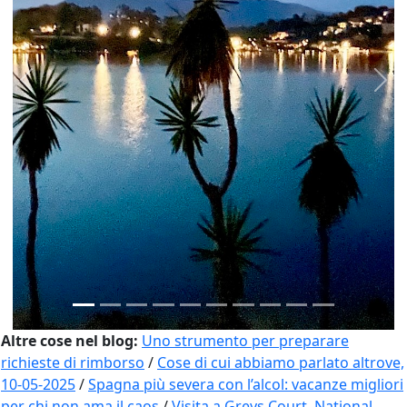
Previous
Nex
Altre cose nel blog:
Uno strumento per preparare
richieste di rimborso
/
Cose di cui abbiamo parlato altrove,
10-05-2025
/
Spagna più severa con l’alcol: vacanze migliori
per chi non ama il caos
/
Visita a Greys Court, National