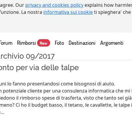
 agree. Our
privacy and cookies policy
explains how harmles
a funzione. La nostra
informativa sui cookie
ti spieghera' che
Forum
Rimborsi
Foto
Destinazioni
Argomenti
New
 archivio 09/2017
onto per via delle talpe
alcuni lo fanno presentandosi come bisognosi di aiuto.
un potenziale cliente per una consulenza informatica che mi
chiedono il rimborso spese di trasferta, visto che tanto sei già
meno? Ci ho il budget basso, il tetano, le cavallette, le talpe 
..