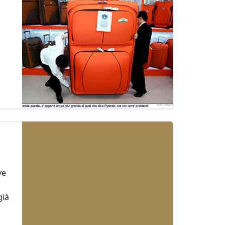
ve
già