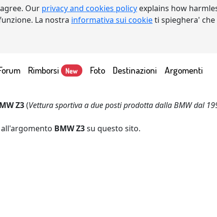
 agree. Our
privacy and cookies policy
explains how harmles
a funzione. La nostra
informativa sui cookie
ti spieghera' che
Forum
Rimborsi
Foto
Destinazioni
Argomenti
New
MW Z3
(
Vettura sportiva a due posti prodotta dalla BMW dal 19
o all'argomento
BMW Z3
su questo sito.