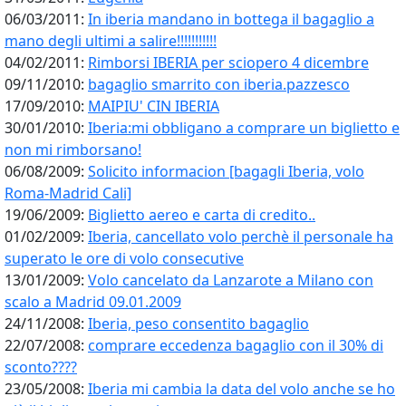
06/03/2011:
In iberia mandano in bottega il bagaglio a
mano degli ultimi a salire!!!!!!!!!!!
04/02/2011:
Rimborsi IBERIA per sciopero 4 dicembre
09/11/2010:
bagaglio smarrito con iberia.pazzesco
17/09/2010:
MAIPIU' CIN IBERIA
30/01/2010:
Iberia:mi obbligano a comprare un biglietto e
non mi rimborsano!
06/08/2009:
Solicito informacion [bagagli Iberia, volo
Roma-Madrid Cali]
19/06/2009:
Biglietto aereo e carta di credito..
01/02/2009:
Iberia, cancellato volo perchè il personale ha
superato le ore di volo consecutive
13/01/2009:
Volo cancelato da Lanzarote a Milano con
scalo a Madrid 09.01.2009
24/11/2008:
Iberia, peso consentito bagaglio
22/07/2008:
comprare eccedenza bagaglio con il 30% di
sconto????
23/05/2008:
Iberia mi cambia la data del volo anche se ho