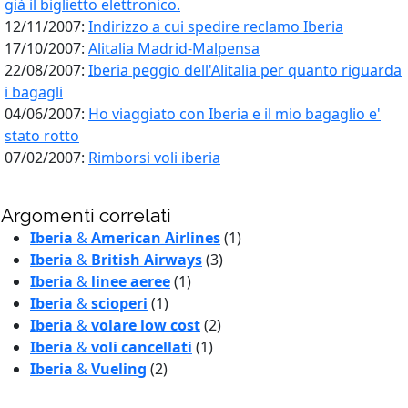
già il biglietto elettronico.
12/11/2007:
Indirizzo a cui spedire reclamo Iberia
17/10/2007:
Alitalia Madrid-Malpensa
22/08/2007:
Iberia peggio dell'Alitalia per quanto riguarda
i bagagli
04/06/2007:
Ho viaggiato con Iberia e il mio bagaglio e'
stato rotto
07/02/2007:
Rimborsi voli iberia
Argomenti correlati
Iberia
&
American Airlines
(1)
Iberia
&
British Airways
(3)
Iberia
&
linee aeree
(1)
Iberia
&
scioperi
(1)
Iberia
&
volare low cost
(2)
Iberia
&
voli cancellati
(1)
Iberia
&
Vueling
(2)