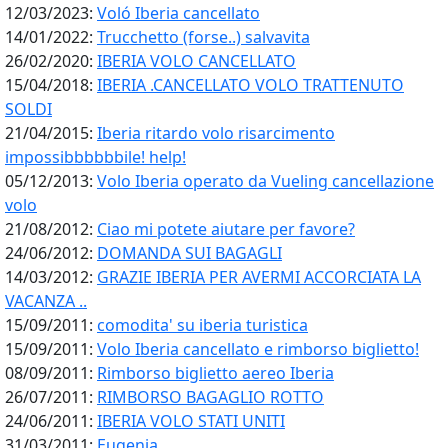
12/03/2023:
Voló Iberia cancellato
14/01/2022:
Trucchetto (forse..) salvavita
26/02/2020:
IBERIA VOLO CANCELLATO
15/04/2018:
IBERIA .CANCELLATO VOLO TRATTENUTO
SOLDI
21/04/2015:
Iberia ritardo volo risarcimento
impossibbbbbbile! help!
05/12/2013:
Volo Iberia operato da Vueling cancellazione
volo
21/08/2012:
Ciao mi potete aiutare per favore?
24/06/2012:
DOMANDA SUI BAGAGLI
14/03/2012:
GRAZIE IBERIA PER AVERMI ACCORCIATA LA
VACANZA ..
15/09/2011:
comodita' su iberia turistica
15/09/2011:
Volo Iberia cancellato e rimborso biglietto!
08/09/2011:
Rimborso biglietto aereo Iberia
26/07/2011:
RIMBORSO BAGAGLIO ROTTO
24/06/2011:
IBERIA VOLO STATI UNITI
31/03/2011:
Eugenia