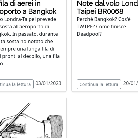
ila di aerei in
Note dal volo Lond
oporto a Bangkok
Taipei BR0068
olo Londra-Taipei prevede
Perché Bangkok? Cos'è
sosta all'aeroporto di
TWTPE? Come finisce
kok. In passato, durante
Deadpool?
ta sosta ho notato che
 sempre una lunga fila di
 pronti al decollo, una fila
 ...
03/01/2023
20/01
tinua la lettura
Continua la lettura