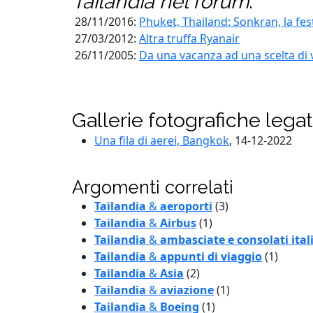
Tailandia
nel forum
:
28/11/2016:
Phuket, Thailand: Sonkran, la fes
27/03/2012:
Altra truffa Ryanair
26/11/2005:
Da una vacanza ad una scelta di vi
Gallerie fotografiche lega
Una fila di aerei, Bangkok
, 14-12-2022
Argomenti correlati
Tailandia
&
aeroporti
(3)
Tailandia
&
Airbus
(1)
Tailandia
&
ambasciate e consolati ital
Tailandia
&
appunti di viaggio
(1)
Tailandia
&
Asia
(2)
Tailandia
&
aviazione
(1)
Tailandia
&
Boeing
(1)