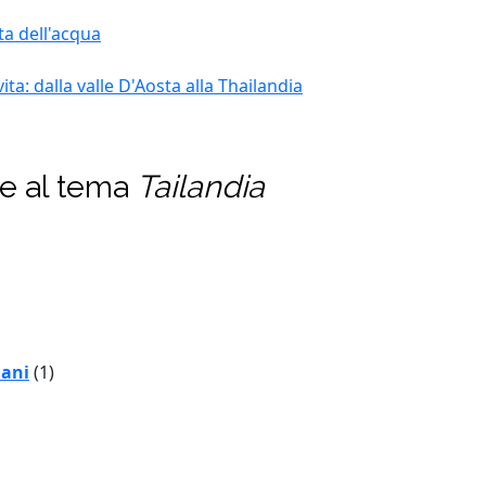
ta dell'acqua
ta: dalla valle D'Aosta alla Thailandia
te al tema
Tailandia
iani
(1)