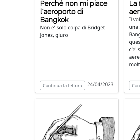
Perché non mi piace
La f
l'aeroporto di
aer
Bangkok
Il v
una 
Non e' solo colpa di Bridget
Bang
Jones, giuro
ques
c'e'
aerei
molto
24/04/2023
Continua la lettura
Con