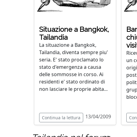
Situazione a Bangkok,
Ban
Tailandia
chi
vis
La situazione a Bangkok,
Tailandia, diventa sempre piu'
Rice
seria. E' stato proclamato lo
un c
stato d'emergenza a causa
orig
delle sommosse in corso. Ai
post
residenti e' stato ordinato di
polit
non lasciare le proprie abita...
grup
blocc
13/04/2009
Continua la lettura
Con