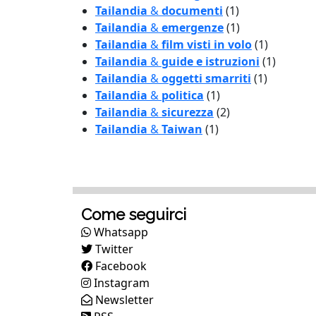
Tailandia
&
documenti
(1)
Tailandia
&
emergenze
(1)
Tailandia
&
film visti in volo
(1)
Tailandia
&
guide e istruzioni
(1)
Tailandia
&
oggetti smarriti
(1)
Tailandia
&
politica
(1)
Tailandia
&
sicurezza
(2)
Tailandia
&
Taiwan
(1)
Come seguirci
Whatsapp
Twitter
Facebook
Instagram
Newsletter