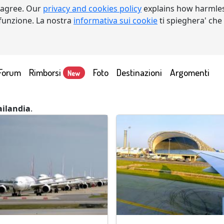
 agree. Our
privacy and cookies policy
explains how harmles
a funzione. La nostra
informativa sui cookie
ti spieghera' che
Forum
Rimborsi
Foto
Destinazioni
Argomenti
New
ailandia
.