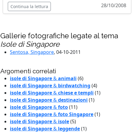
28/10/2008
Continua la lettura
Gallerie fotografiche legate al tema
Isole di Singapore
Sentosa, Singapore
, 04-10-2011
Argomenti correlati
isole di Singapore
&
animali
(6)
isole di Singapore
&
birdwatching
(4)
isole di Singapore
&
chiese e templi
(1)
isole di Singapore
&
destinazioni
(1)
isole di Singapore
&
foto
(11)
isole di Singapore
&
foto Singapore
(1)
isole di Singapore
&
isole
(5)
isole di Singapore
&
leggende
(1)