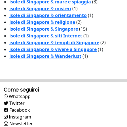
isole di Singapore
&
mare e spiaggia
(3)
isole di Singapore
&
misteri
(1)
isole di Singapore
&
orientamento
(1)
isole di Singapore
&
religione
(2)
isole di Singapore
&
Singapore
(15)
isole di Singapore
&
siti Internet
(1)
isole di Singapore
&
templi di Singapore
(2)
isole di Singapore
&
vivere a Singapore
(1)
isole di Singapore
&
Wanderlust
(1)
Come seguirci
Whatsapp
Twitter
Facebook
Instagram
Newsletter