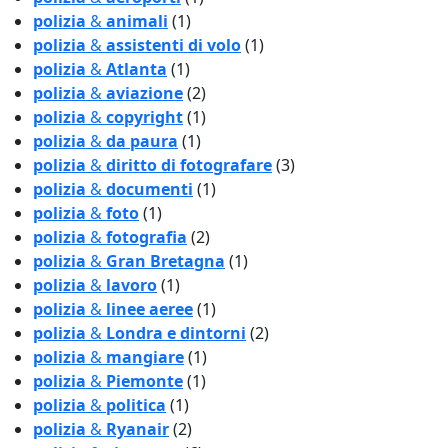
polizia
&
animali
(1)
polizia
&
assistenti di volo
(1)
polizia
&
Atlanta
(1)
polizia
&
aviazione
(2)
polizia
&
copyright
(1)
polizia
&
da paura
(1)
polizia
&
diritto di fotografare
(3)
polizia
&
documenti
(1)
polizia
&
foto
(1)
polizia
&
fotografia
(2)
polizia
&
Gran Bretagna
(1)
polizia
&
lavoro
(1)
polizia
&
linee aeree
(1)
polizia
&
Londra e dintorni
(2)
polizia
&
mangiare
(1)
polizia
&
Piemonte
(1)
polizia
&
politica
(1)
polizia
&
Ryanair
(2)