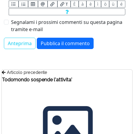
T
È
à
è
ì
ò
ù
é
Segnalami i prossimi commenti su questa pagina
tramite e-mail
Articolo precedente
Todomondo sospende l'attivita'