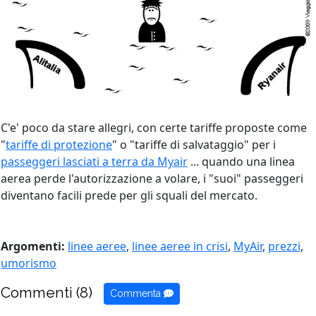
C'e' poco da stare allegri, con certe tariffe proposte come
"
tariffe di protezione
" o "tariffe di salvataggio" per i
passeggeri lasciati a terra da Myair
... quando una linea
aerea perde l'autorizzazione a volare, i "suoi" passeggeri
diventano facili prede per gli squali del mercato.
Argomenti:
linee aeree
,
linee aeree in crisi
,
MyAir
,
prezzi
,
umorismo
Commenti (8)
Commenta