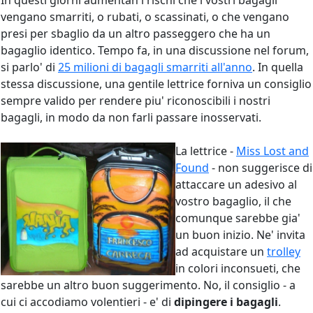
In questi giorni aumentan i rischi che i vostri bagagli
vengano smarriti, o rubati, o scassinati, o che vengano
presi per sbaglio da un altro passeggero che ha un
bagaglio identico. Tempo fa, in una discussione nel forum,
si parlo' di
25 milioni di bagagli smarriti all'anno
. In quella
stessa discussione, una gentile lettrice forniva un consiglio
sempre valido per rendere piu' riconoscibili i nostri
bagagli, in modo da non farli passare inosservati.
La lettrice -
Miss Lost and
Found
- non suggerisce di
attaccare un adesivo al
vostro bagaglio, il che
comunque sarebbe gia'
un buon inizio. Ne' invita
ad acquistare un
trolley
in colori inconsueti, che
sarebbe un altro buon suggerimento. No, il consiglio - a
cui ci accodiamo volentieri - e' di
dipingere i bagagli
.