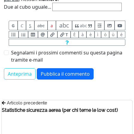
Due al cubo uguale...
abc
G
C
S
abc
a
abc
T
È
à
è
ì
ò
ù
é
Segnalami i prossimi commenti su questa pagina
tramite e-mail
Articolo precedente
Statistiche sicurezza aerea (per chi teme le low cost)