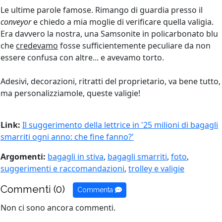
Le ultime parole famose. Rimango di guardia presso il
conveyor
e chiedo a mia moglie di verificare quella valigia.
Era davvero la nostra, una Samsonite in policarbonato blu
che
credevamo
fosse sufficientemente peculiare da non
essere confusa con altre... e avevamo torto.
Adesivi, decorazioni, ritratti del proprietario, va bene tutto,
ma personalizziamole, queste valigie!
Link:
Il suggerimento della lettrice in '25 milioni di bagagli
smarriti ogni anno: che fine fanno?'
Argomenti:
bagagli in stiva
,
bagagli smarriti
,
foto
,
suggerimenti e raccomandazioni
,
trolley e valigie
Commenti (0)
Commenta
Non ci sono ancora commenti.