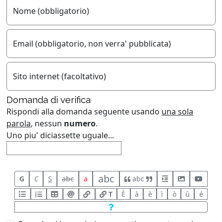
Nome (obbligatorio)
Email (obbligatorio, non verra' pubblicata)
Sito internet (facoltativo)
Domanda di verifica
Rispondi alla domanda seguente usando
una sola
parola
, nessun
numero
.
Uno piu' diciassette uguale...
abc
G
C
S
abc
a
abc
T
È
à
è
ì
ò
ù
é