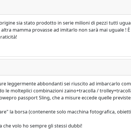
gine sia stato prodotto in serie milioni di pezzi tutti ugual
altra mamma provasse ad imitarlo non sarà mai uguale ! È
aticità!
isure leggermente abbondanti sei riuscito ad imbarcarlo co
le molteplici combinazioni zaino+tracolla / trolley+tracolla
owepro passport Sling, che a misure eccede quelle previste, 
e" la borsa (contenente solo macchina fotografica, obiettivo
ta che volo ho sempre gli stessi dubbi!