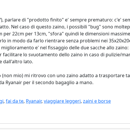
Y), parlare di "prodotto finito" e' sempre prematuro: c'e' sem
tto. Nel caso di questo zaino, i possibili "bug" sono moltepli
m per 22cm per 13cm, "sfora" quindi le dimensioni massime st
lo in modo da farlo rientrare senza problemi nei 35x20x20cm 
di miglioramento e' nel fissaggio delle due sacche allo zaino
r facilitare lo svuotamento dello zaino in caso di pulizie/ma
dall'altro lato.
ro (non mio) mi ritrovo con uno zaino adatto a trasportare 
ti da Ryanair per il secondo bagaglio a mano.
gi
,
fai da te
,
Ryanair
,
viaggiare leggeri
,
zaini e borse