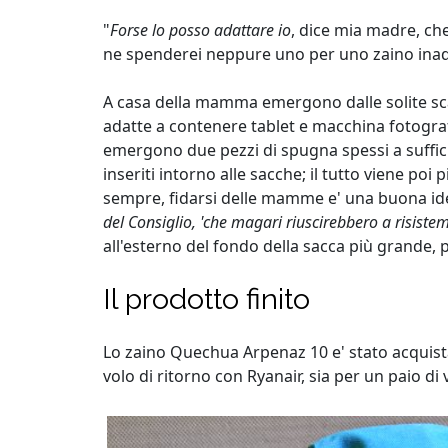
"
Forse lo posso adattare io
, dice mia madre, ch
ne spenderei neppure uno per uno zaino inad
A casa della mamma emergono dalle solite scat
adatte a contenere tablet e macchina fotogr
emergono due pezzi di spugna spessi a suffic
inseriti intorno alle sacche; il tutto viene po
sempre, fidarsi delle mamme e' una buona id
del Consiglio, 'che magari riuscirebbero a risistem
all'esterno del fondo della sacca più grande, p
Il prodotto finito
Lo zaino Quechua Arpenaz 10 e' stato acquistat
volo di ritorno con Ryanair, sia per un paio di v