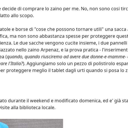
e decide di comprare lo zaino per me. No, non sono cosi ti
atto allo scopo.
ole e borse di "cose che possono tornare utili" una sacca 
afica, ma non sono abbastanza spesse per proteggere quest
ienza. Le due sacche vengono cucite insieme, i due pannel
i piazzato nello zaino Arpenaz, e la prova pratica - l'inserim
ea (
quando, quando riusciremo ad avere due donne-e-mamme- co
are l'Italia?
). Aggiungiamo solo un pezzo di polistirolo espa
er proteggere meglio il tablet dagli urti quando si posa lo z
o durante il weekend e modificato domenica, ed e' già stato 
isite alla biblioteca locale.