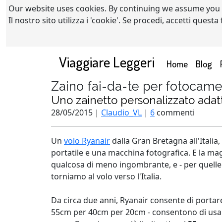
Our website uses cookies. By continuing we assume you
Il nostro sito utilizza i 'cookie'. Se procedi, accetti quest
Viaggiare Leggeri
(current)
Home
Blog
Zaino fai-da-te per fotocame
Uno zainetto personalizzato ada
28/05/2015 |
Claudio_VL
|
6
commenti
Un
volo Ryanair
dalla Gran Bretagna all'Itali
portatile e una macchina fotografica. E la mag
qualcosa di meno ingombrante, e - per quelle v
torniamo al volo verso l'Italia.
Da circa due anni, Ryanair consente di porta
55cm per 40cm per 20cm - consentono di us