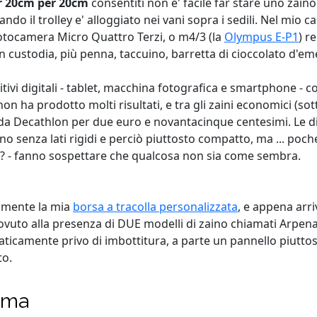
r 20cm per 20cm
consentiti non e' facile far stare uno zaino
o il trolley e' alloggiato nei vani sopra i sedili. Nel mio cas
fotocamera Micro Quattro Terzi, o m4/3 (la
Olympus E-P1
) r
on custodia, più penna, taccuino, barretta di cioccolato d'e
ivi digitali - tablet, macchina fotografica e smartphone - co
non ha prodotto molti risultati, e tra gli zaini economici (s
a da Decathlon per due euro e novantacinque centesimi. Le 
no senza lati rigidi e perciò piuttosto compatto, ma ... poche
?? - fanno sospettare che qualcosa non sia come sembra.
amente la mia
borsa a tracolla personalizzata
, e appena arr
ovuto alla presenza di DUE modelli di zaino chiamati Arpenaz1
aticamente privo di imbottitura, a parte un pannello piuttost
to.
mma