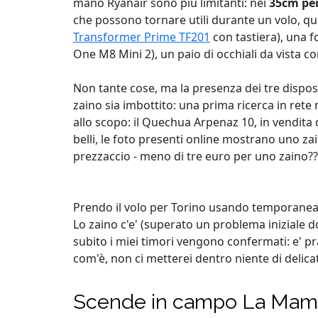
mano Ryanair sono più limitanti: nei
35cm pe
che possono tornare utili durante un volo, quand
Transformer Prime TF201
con tastiera), una 
One M8 Mini 2), un paio di occhiali da vista c
Non tante cose, ma la presenza dei tre disposit
zaino sia imbottito: una prima ricerca in rete 
allo scopo: il Quechua Arpenaz 10, in vendit
belli, le foto presenti online mostrano uno zai
prezzaccio - meno di tre euro per uno zaino?
Prendo il volo per Torino usando temporane
Lo zaino c'e' (superato un problema iniziale d
subito i miei timori vengono confermati: e' pr
com'è, non ci metterei dentro niente di delica
Scende in campo La Ma