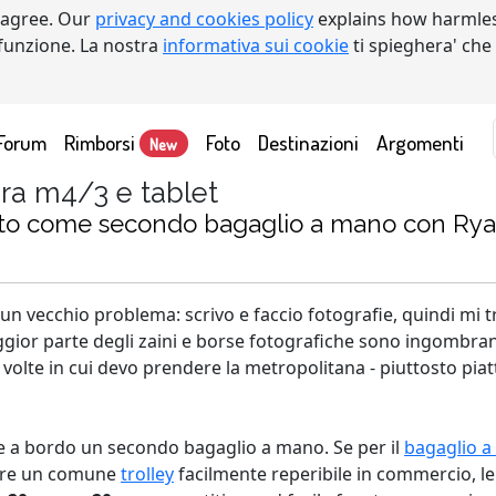
 agree. Our
privacy and cookies policy
explains how harmles
a funzione. La nostra
informativa sui cookie
ti spieghera' che
Forum
Rimborsi
Foto
Destinazioni
Argomenti
New
ra m4/3 e tablet
tto come secondo bagaglio a mano con Rya
a, un vecchio problema: scrivo e faccio fotografie, quindi 
gior parte degli zaini e borse fotografiche sono ingombrant
olte in cui devo prendere la metropolitana - piuttosto piatt
re a bordo un secondo bagaglio a mano. Se per il
bagaglio 
are un comune
trolley
facilmente reperibile in commercio, l