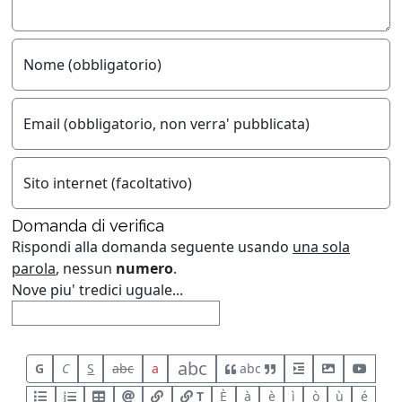
Nome (obbligatorio)
Email (obbligatorio, non verra' pubblicata)
Sito internet (facoltativo)
Domanda di verifica
Rispondi alla domanda seguente usando
una sola
parola
, nessun
numero
.
Nove piu' tredici uguale...
abc
G
C
S
abc
a
abc
T
È
à
è
ì
ò
ù
é