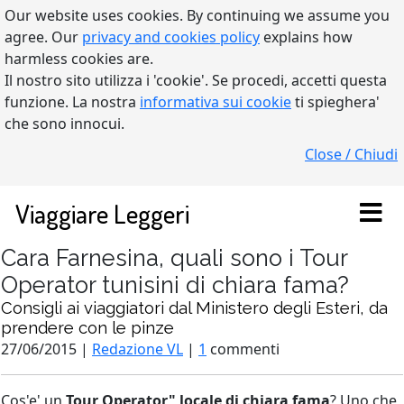
Our website uses cookies. By continuing we assume you
agree. Our
privacy and cookies policy
explains how
harmless cookies are.
Il nostro sito utilizza i 'cookie'. Se procedi, accetti questa
funzione. La nostra
informativa sui cookie
ti spieghera'
che sono innocui.
Close / Chiudi
Viaggiare Leggeri
Cara Farnesina, quali sono i Tour
Operator tunisini di chiara fama?
Consigli ai viaggiatori dal Ministero degli Esteri, da
prendere con le pinze
27/06/2015 |
Redazione VL
|
1
commenti
Cos'e' un
Tour Operator" locale di chiara fama
? Uno che