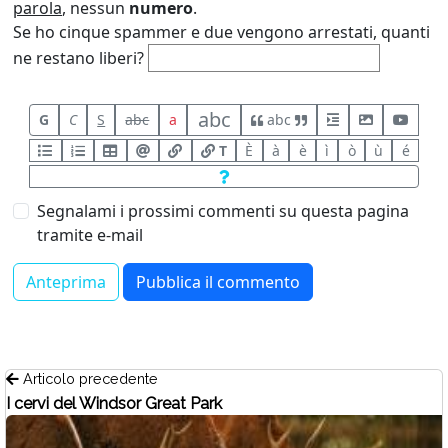
parola
, nessun
numero
.
Se ho cinque spammer e due vengono arrestati, quanti
ne restano liberi?
abc
G
C
S
abc
a
abc
T
È
à
è
ì
ò
ù
é
Segnalami i prossimi commenti su questa pagina
tramite e-mail
Articolo precedente
I cervi del Windsor Great Park