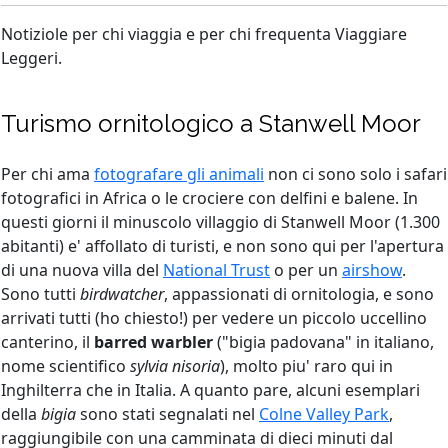
Notiziole per chi viaggia e per chi frequenta Viaggiare
Leggeri.
Turismo ornitologico a Stanwell Moor
Per chi ama
fotografare gli animali
non ci sono solo i safari
fotografici in Africa o le crociere con delfini e balene. In
questi giorni il minuscolo villaggio di Stanwell Moor (1.300
abitanti) e' affollato di turisti, e non sono qui per l'apertura
di una nuova villa del
National Trust
o per un
airshow
.
Sono tutti
birdwatcher
, appassionati di ornitologia, e sono
arrivati tutti (ho chiesto!) per vedere un piccolo uccellino
canterino, il
barred warbler
("bigia padovana" in italiano,
nome scientifico
sylvia nisoria
), molto piu' raro qui in
Inghilterra che in Italia. A quanto pare, alcuni esemplari
della
bigia
sono stati segnalati nel
Colne Valley Park
,
raggiungibile con una camminata di dieci minuti dal