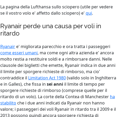
La pagina della Lufthansa sullo sciopero (utile per vedere
se il vostro volo e' affetto dallo sciopero) e'
qui
.
Ryanair perde una causa per voli in
ritardo
Ryanair
e' migliorata parecchio e ora tratta i passeggeri
come esseri umani
, ma come ogni altra azienda e' ancora
molto restia a restituire soldi e a rimborsare danni. Nelle
clausole dei biglietti che emette, Ryanair indica in due anni
il limite per sporgere richieste di rimborso, ma cio'
contraddice il
Limitation Act 1980
(valido solo in Inghilterra
e in Galles), che fissa in
sei anni
il limite di tempo per
sporgere richieste di rimborso (comprese quelle per il
ritardo di un volo). La corte della Contea di Manchester
ha
stabilito
che i due anni indicati da Ryanair non hanno
valore; i passeggeri dei voli Ryanair in ritardo tra il 2009 e il
2013 possono quindi ancora sporgere richiesta di