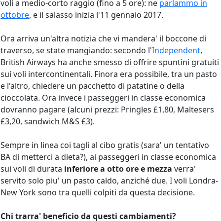
voli a medio-corto raggio (fino a 5 ore): ne
parlammo in
ottobre
, e il salasso inizia l'11 gennaio 2017.
Ora arriva un'altra notizia che vi mandera' il boccone di
traverso, se state mangiando: secondo l'
Independent
,
British Airways ha anche smesso di offrire spuntini gratuiti
sui voli intercontinentali. Finora era possibile, tra un pasto
e l'altro, chiedere un pacchetto di patatine o della
cioccolata. Ora invece i passeggeri in classe economica
dovranno pagare (alcuni prezzi: Pringles £1,80, Maltesers
£3,20, sandwich M&S £3).
Sempre in linea coi tagli al cibo gratis (sara' un tentativo
BA di metterci a dieta?), ai passeggeri in classe economica
sui voli di durata
inferiore a otto ore e mezza
verra'
servito solo piu' un pasto caldo, anziché due. I voli Londra-
New York sono tra quelli colpiti da questa decisione.
Chi trarra' beneficio da questi cambiamenti?