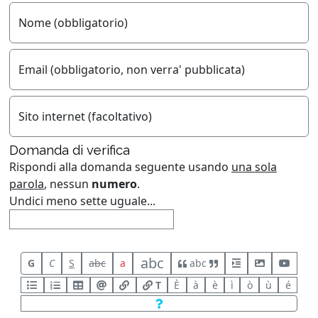
Nome (obbligatorio)
Email (obbligatorio, non verra' pubblicata)
Sito internet (facoltativo)
Domanda di verifica
Rispondi alla domanda seguente usando
una sola
parola
, nessun
numero
.
Undici meno sette uguale...
abc
G
C
S
abc
a
abc
T
È
à
è
ì
ò
ù
é