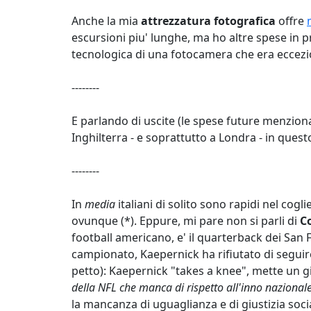
Anche la mia
attrezzatura fotografica
offre
escursioni piu' lunghe, ma ho altre spese in 
tecnologica di una fotocamera che era eccezi
--------
E parlando di uscite (le spese future menziona
Inghilterra - e soprattutto a Londra - in que
--------
In
media
italiani di solito sono rapidi nel cogl
ovunque (*). Eppure, mi pare non si parli di
C
football americano, e' il quarterback dei San 
campionato, Kaepernick ha rifiutato di seguire
petto): Kaepernick "takes a knee", mette un g
della NFL che manca di rispetto all'inno nazional
la mancanza di uguaglianza e di giustizia socia