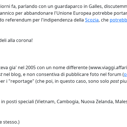
Giorni fa, parlando con un guardaparco in Galles, discutemmo
ritannico per abbandonare l'Unione Europea potrebbe portare 
condo referendum per l'indipendenza della
Scozia
, che
potrebb
li alla corona!
va gia' nel 2005 con un nome differente (www.viaggi.affari.to
st
nel blog, e non consentiva di pubblicare foto nel forum (
o
per i "reportage" (che poi, in questo caso, sono solo
post
piu
e in posti speciali (Vietnam, Cambogia, Nuova Zelanda, Malesi
 stesso.)