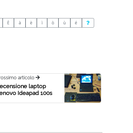
È
à
è
ì
ò
ù
é
rossimo articolo
ecensione laptop
enovo Ideapad 100s