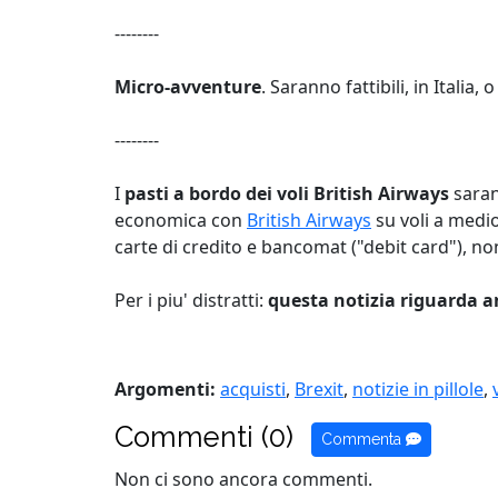
--------
Micro-avventure
. Saranno fattibili, in Italia
--------
I
pasti a bordo dei voli British Airways
saran
economica con
British Airways
su voli a medi
carte di credito e bancomat ("debit card"), no
Per i piu' distratti:
questa notizia riguarda an
Argomenti:
acquisti
,
Brexit
,
notizie in pillole
,
Commenti (0)
Commenta
Non ci sono ancora commenti.