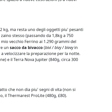
2 kg, ma resta uno degli oggetti piu' pesanti
o zaino stesso (passando da 1,8kg a 750
del mio vecchio Ferrino ai 1.290 grammi del
re un
sacco da bivacco
(
bivi / bivy / bivvy
in
e a velocizzare la preparazione per la notte.
e) e il Terra Nova Jupiter (840g, circa 300
fatto che
non dia piu' segni di vita
(non si
o, il Thermarest ProLite (480g, £80).