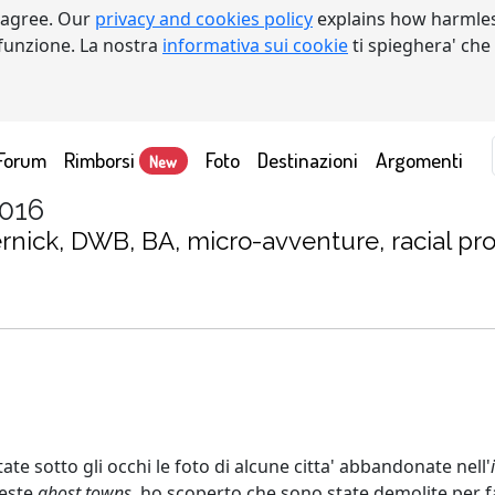
 agree. Our
privacy and cookies policy
explains how harmles
a funzione. La nostra
informativa sui cookie
ti spieghera' che
Forum
Rimborsi
Foto
Destinazioni
Argomenti
New
2016
nick, DWB, BA, micro-avventure, racial prof
tate sotto gli occhi le foto di alcune citta' abbandonate nell'
ueste
ghost towns
, ho scoperto che sono state demolite per f