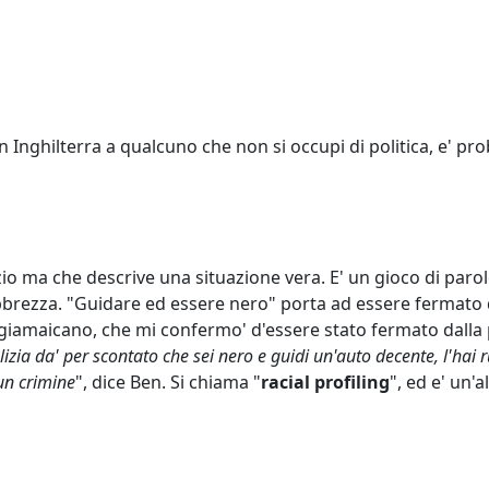
 in Inghilterra a qualcuno che non si occupi di politica, e' pr
tizio ma che descrive una situazione vera. E' un gioco di paro
 ebbrezza. "Guidare ed essere nero" porta ad essere fermato d
iamaicano, che mi confermo' d'essere stato fermato dalla po
lizia da' per scontato che sei nero e guidi un'auto decente, l'hai 
n crimine
", dice Ben. Si chiama "
racial profiling
", ed e' un'a