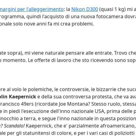
margini per l'alleggerimento
: la
Nikon D300
(quasi 1 kg) mi
programma, quindi l'acquisto di una nuova fotocamera dovra
onale solo nove anni fa mi crea problemi.
te sopra), mi viene naturale pensare alle entrate. Trovo che
sto momento. Le offerte di lavoro che sto ricevendo sono so
iere al volo le polemiche, le controversie, le bizzarrie che s
olin Kaepernick
e della sua controversa protesta, che va av
Francisco 49ers (ricordate Joe Montana? Stesso ruolo, stessa 
 in piedi l'esecuzione dell'inno nazionale USA, prima delle 
inocchio a terra, e segue l'inno nazionale in questa posizio
e? Scandalo!
Kaepernick, che e' parzialmente afroamericano,
le per gli statunitensi di colore, e per i vari casi di polizi