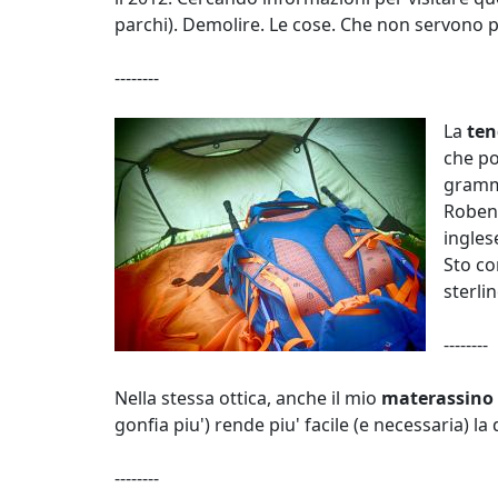
parchi). Demolire. Le cose. Che non servono piu'
--------
La
te
che po
gramm
Roben
ingles
Sto co
sterlin
--------
Nella stessa ottica, anche il mio
materassino 
gonfia piu') rende piu' facile (e necessaria) l
--------