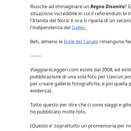
Riuscite ad immaginare un
Regno Disunito
? 
situazione incredibile in cui il referendum b
l'Irlanda del Nord. E ora si riparla di un se
l'indipendenza del
Galles
.
Beh, almeno le
Isole del Canale
rimangono fede
--------
ViaggiareLeggeri.com esiste dal 2008, ed esiste
pubblicazione di una sola foto per ciascun
po
per creare gallerie fotografiche, e poi quella 
evidenza).
Tutto questo per dire che ci sono viaggi e git
ho pubblicato molte foto.
(Questo e' soprattutto un promemoria per me