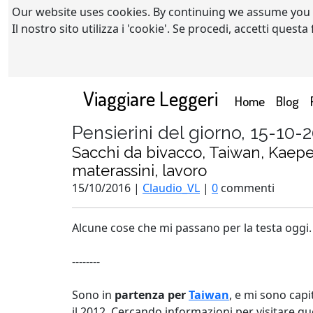
Our website uses cookies. By continuing we assume you
Il nostro sito utilizza i 'cookie'. Se procedi, accetti quest
Viaggiare Leggeri
(current)
Home
Blog
Pensierini del giorno, 15-10-
Sacchi da bivacco, Taiwan, Kaeper
materassini, lavoro
15/10/2016 |
Claudio_VL
|
0
commenti
Alcune cose che mi passano per la testa oggi.
--------
Sono in
partenza per
Taiwan
, e mi sono capi
il 2012. Cercando informazioni per visitare q