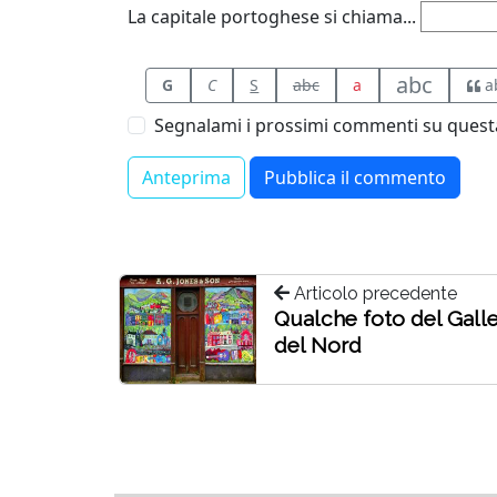
La capitale portoghese si chiama...
abc
G
C
S
abc
a
a
Segnalami i prossimi commenti su questa
Articolo precedente
Qualche foto del Gall
del Nord