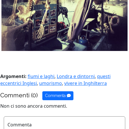
Argomenti:
fiumi e laghi
,
Londra e dintorni
,
questi
eccentrici Inglesi
,
umorismo
,
vivere in Inghilterra
Commenti (0)
Commenta
Non ci sono ancora commenti.
Commenta