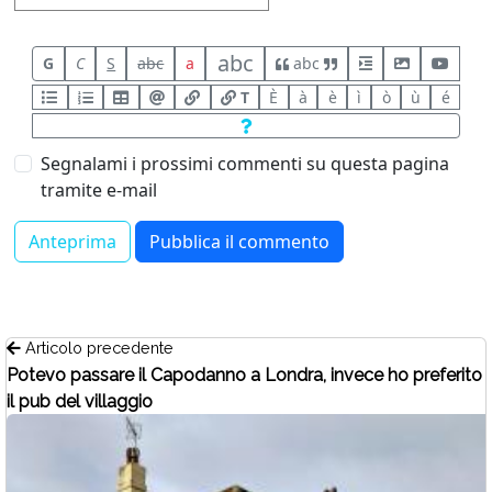
abc
G
C
S
abc
a
abc
T
È
à
è
ì
ò
ù
é
Segnalami i prossimi commenti su questa pagina
tramite e-mail
Articolo precedente
Potevo passare il Capodanno a Londra, invece ho preferito
il pub del villaggio