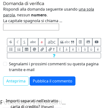
Domanda di verifica
Rispondi alla domanda seguente usando
una sola
parola
, nessun
numero
.
La capitale spagnola si chiama ...
abc
G
C
S
abc
a
abc
T
È
à
è
ì
ò
ù
é
Segnalami i prossimi commenti su questa pagina
tramite e-mail
Importi separati nell'estratto
Potrebbero interessarti...
carta di credito?
[Forum]