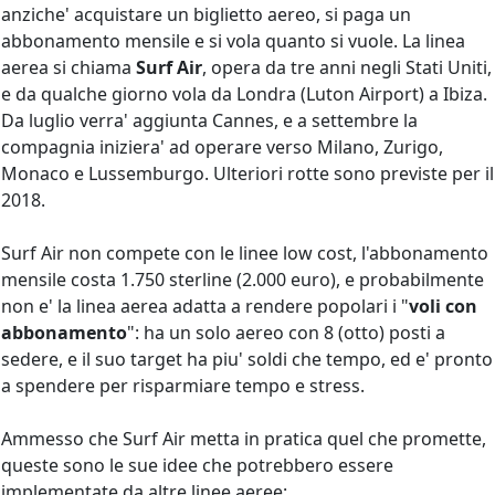
anziche' acquistare un biglietto aereo, si paga un
abbonamento mensile e si vola quanto si vuole. La linea
aerea si chiama
Surf Air
, opera da tre anni negli Stati Uniti,
e da qualche giorno vola da Londra (Luton Airport) a Ibiza.
Da luglio verra' aggiunta Cannes, e a settembre la
compagnia iniziera' ad operare verso Milano, Zurigo,
Monaco e Lussemburgo. Ulteriori rotte sono previste per il
2018.
Surf Air non compete con le linee low cost, l'abbonamento
mensile costa 1.750 sterline (2.000 euro), e probabilmente
non e' la linea aerea adatta a rendere popolari i "
voli con
abbonamento
": ha un solo aereo con 8 (otto) posti a
sedere, e il suo target ha piu' soldi che tempo, ed e' pronto
a spendere per risparmiare tempo e stress.
Ammesso che Surf Air metta in pratica quel che promette,
queste sono le sue idee che potrebbero essere
implementate da altre linee aeree: