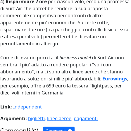
4)
Risparmiare 2 ore
per ciascun volo, ecco una promessa
di Surf Air che potrebbe rendere la sua proposta
commerciale competitiva nei confronti di altre
apparentemente piu' economiche. Su certe rotte,
risparmiare due ore (tra parcheggio, controlli di sicurezza
e attesa per il volo) permetterebbe di evitare un
pernottamento in albergo.
Come dicevamo poco fa, il
business model
di Surf Air non
sembra il piu' adatto a rendere popolari i "voli con
abbonamento", ma ci sono altre linee aeree che stanno
lavorando a soluzioni simili e piu' abbordabili:
Eurowings
,
per esempio, offre a 699 euro la tessera Flightpass, per
dieci voli interni in Germania.
Link:
Independent
Argomenti:
biglietti
,
linee aeree
,
pagamenti
Commenti (0)
Commenta