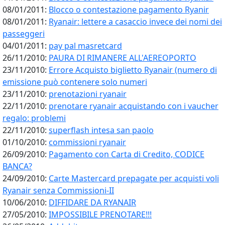
08/01/2011:
Blocco o contestazione pagamento Ryanir
08/01/2011:
Ryanair: lettere a casaccio invece dei nomi dei
passeggeri
04/01/2011:
pay pal masretcard
26/11/2010:
PAURA DI RIMANERE ALL'AEREOPORTO
23/11/2010:
Errore Acquisto biglietto Ryanair (numero di
emissione può contenere solo numeri
23/11/2010:
prenotazioni ryanair
22/11/2010:
prenotare ryanair acquistando con i vaucher
regalo: problemi
22/11/2010:
superflash intesa san paolo
01/10/2010:
commissioni ryanair
26/09/2010:
Pagamento con Carta di Credito, CODICE
BANCA?
24/09/2010:
Carte Mastercard prepagate per acquisti voli
Ryanair senza Commissioni-II
10/06/2010:
DIFFIDARE DA RYANAIR
27/05/2010:
IMPOSSIBILE PRENOTARE!!!