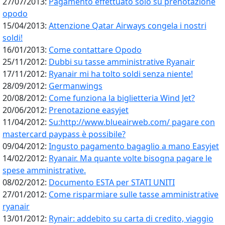
27/07/2013:
Pagamento effettuato solo su prenotazione
opodo
15/04/2013:
Attenzione Qatar Airways congela i nostri
soldi!
16/01/2013:
Come contattare Opodo
25/11/2012:
Dubbi su tasse amministrative Ryanair
17/11/2012:
Ryanair mi ha tolto soldi senza niente!
28/09/2012:
Germanwings
20/08/2012:
Come funziona la biglietteria Wind Jet?
20/06/2012:
Prenotazione easyjet
11/04/2012:
Su:http://www.blueairweb.com/ pagare con
mastercard paypass è possibile?
09/04/2012:
Ingusto pagamento bagaglio a mano Easyjet
14/02/2012:
Ryanair. Ma quante volte bisogna pagare le
spese amministrative.
08/02/2012:
Documento ESTA per STATI UNITI
27/01/2012:
Come risparmiare sulle tasse amministrative
ryanair
13/01/2012:
Rynair: addebito su carta di credito, viaggio