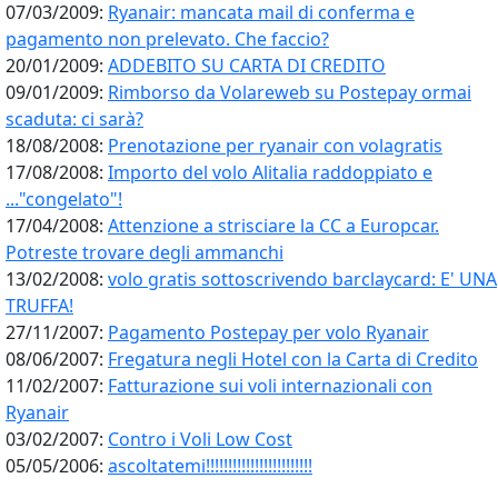
07/03/2009:
Ryanair: mancata mail di conferma e
pagamento non prelevato. Che faccio?
20/01/2009:
ADDEBITO SU CARTA DI CREDITO
09/01/2009:
Rimborso da Volareweb su Postepay ormai
scaduta: ci sarà?
18/08/2008:
Prenotazione per ryanair con volagratis
17/08/2008:
Importo del volo Alitalia raddoppiato e
..."congelato"!
17/04/2008:
Attenzione a strisciare la CC a Europcar.
Potreste trovare degli ammanchi
13/02/2008:
volo gratis sottoscrivendo barclaycard: E' UNA
TRUFFA!
27/11/2007:
Pagamento Postepay per volo Ryanair
08/06/2007:
Fregatura negli Hotel con la Carta di Credito
11/02/2007:
Fatturazione sui voli internazionali con
Ryanair
03/02/2007:
Contro i Voli Low Cost
05/05/2006:
ascoltatemi!!!!!!!!!!!!!!!!!!!!!!!!