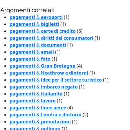
Argomenti correlati
pagamenti
&
aeroporti
(1)
pagamenti
&
biglietti
(1)
pagamenti
&
carte di credito
(6)
pagamenti
&
diritti dei consumatori
(1)
pagamenti
&
documenti
(1)
pagamenti
&
email
(1)
pagamenti
&
foto
(1)
pagamenti
&
Gran Bretagna
(4)
pagamenti
&
Heathrow e dintorni
(1)
pagamenti
&
idee per il settore turistico
(1)
pagamenti
&
imbarco negato
(1)
pagamenti
&
italianità
(1)
pagamenti
&
lavoro
(1)
pagamenti
&
linee aeree
(4)
pagamenti
&
Londra e dintorni
(2)
pagamenti
&
prenotazioni
(1)
pagamenti
&
pullman
(1)