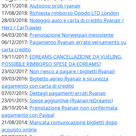
30/11/2018:
Aiutoooo prob ryanair
17/08/2018:
Richiesta rimborso Opodo LTD London
28/03/2018:
Noleggio auto e carta di credito Ryanair /
Herz / CarTrawler
04/03/2018:
Prenotazione Norwegian inesistente
06/12/2017:
Pagamento Ryanair, errato versamento su
carta credito
19/11/2017:
EDREAMS-CANCELLAZIONE DA VUELING,
POSSIBILE RIMBORSO SPESE DA EDREAMS?
23/02/2017:
Non riesco a pagare i biglietti Ryanair
09/03/2016:
Biglietto aereo Ryanair e sicurezza
pagamento con carta di credito
07/07/2015:
Dettagli pagamenti errati Ryanair
23/01/2015:
Spese aggiuntive (Ryanair/eDreams)
28/10/2014:
Prenotazione Ryanair non confermata,
pagamento con Paypal
21/08/2014:
Mancata comunicazione biglietti dopo
acquisto online