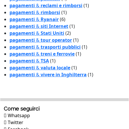
pagamenti
&
reclami e rimborsi
(1)
pagamenti
&
rimborsi
(1)
pagamenti
&
Ryanair
(6)
pagamenti
&
siti Internet
(1)
pagamenti
&
Stati Uniti
(2)
pagamenti
&
tour operator
(1)
pagamenti
&
trasporti pubblici
(1)
pagamenti
&
treni e ferrovie
(1)
pagamenti
&
TSA
(1)
pagamenti
&
valuta locale
(1)
pagamenti
&
vivere in Inghilterra
(1)
Come seguirci
Whatsapp
Twitter