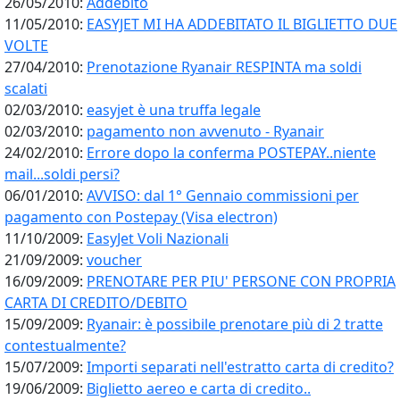
26/05/2010:
Addebito
11/05/2010:
EASYJET MI HA ADDEBITATO IL BIGLIETTO DUE
VOLTE
27/04/2010:
Prenotazione Ryanair RESPINTA ma soldi
scalati
02/03/2010:
easyjet è una truffa legale
02/03/2010:
pagamento non avvenuto - Ryanair
24/02/2010:
Errore dopo la conferma POSTEPAY..niente
mail...soldi persi?
06/01/2010:
AVVISO: dal 1° Gennaio commissioni per
pagamento con Postepay (Visa electron)
11/10/2009:
EasyJet Voli Nazionali
21/09/2009:
voucher
16/09/2009:
PRENOTARE PER PIU' PERSONE CON PROPRIA
CARTA DI CREDITO/DEBITO
15/09/2009:
Ryanair: è possibile prenotare più di 2 tratte
contestualmente?
15/07/2009:
Importi separati nell'estratto carta di credito?
19/06/2009:
Biglietto aereo e carta di credito..