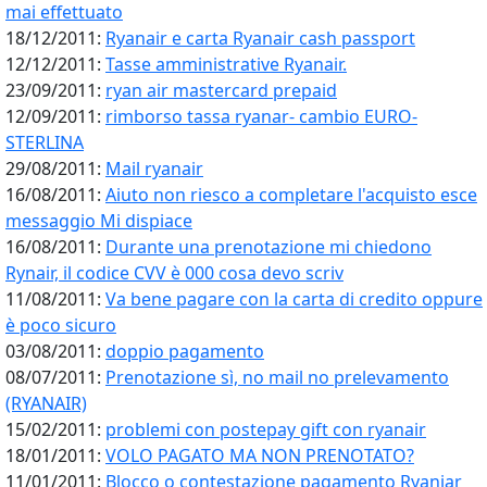
mai effettuato
18/12/2011:
Ryanair e carta Ryanair cash passport
12/12/2011:
Tasse amministrative Ryanair.
23/09/2011:
ryan air mastercard prepaid
12/09/2011:
rimborso tassa ryanar- cambio EURO-
STERLINA
29/08/2011:
Mail ryanair
16/08/2011:
Aiuto non riesco a completare l'acquisto esce
messaggio Mi dispiace
16/08/2011:
Durante una prenotazione mi chiedono
Rynair, il codice CVV è 000 cosa devo scriv
11/08/2011:
Va bene pagare con la carta di credito oppure
è poco sicuro
03/08/2011:
doppio pagamento
08/07/2011:
Prenotazione sì, no mail no prelevamento
(RYANAIR)
15/02/2011:
problemi con postepay gift con ryanair
18/01/2011:
VOLO PAGATO MA NON PRENOTATO?
11/01/2011:
Blocco o contestazione pagamento Ryaniar