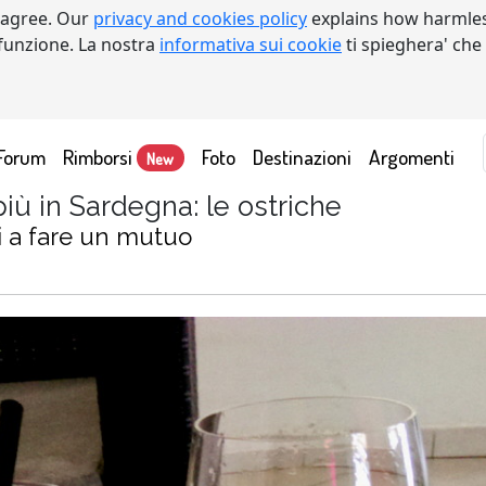
 agree. Our
privacy and cookies policy
explains how harmles
a funzione. La nostra
informativa sui cookie
ti spieghera' che
Forum
Rimborsi
Foto
Destinazioni
Argomenti
New
ù in Sardegna: le ostriche
i a fare un mutuo