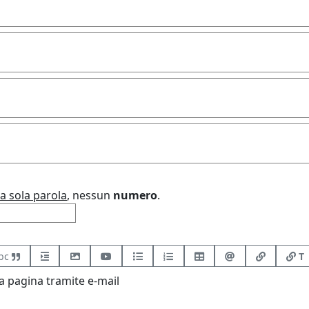
a sola parola
, nessun
numero
.
bc
T
 pagina tramite e-mail