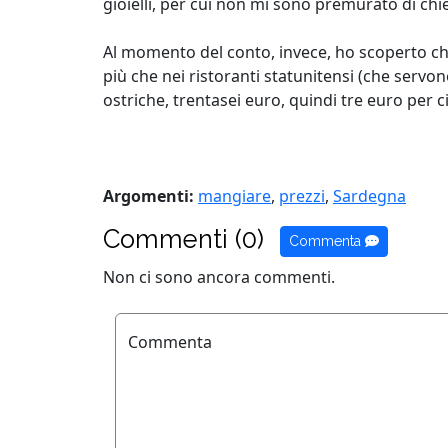
gioielli, per cui non mi sono premurato di chi
Al momento del conto, invece, ho scoperto che
più che nei ristoranti statunitensi (che serv
ostriche, trentasei euro, quindi tre euro per c
Argomenti:
mangiare
,
prezzi
,
Sardegna
Commenti (0)
Commenta
Non ci sono ancora commenti.
Commenta