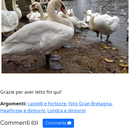
Grazie per aver letto fin qui!
Argomenti:
castelli e fortezze
,
foto Gran Bretagna
,
Heathrow e dintorni
,
Londra e dintorni
Commenti (0)
Commenta