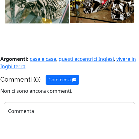
Argomenti:
casa e case
,
questi eccentrici Inglesi
,
vivere in
Inghilterra
Commenti (0)
Commenta
Non ci sono ancora commenti.
Commenta