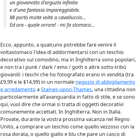
un giovanotto d'arguzia infinita
e d'una fantasia impareggiabile.
Mi portò molte volte a cavalluccio...
Ed ora - quale orrore! - mi fa stomaco...
Ecco, appunto, a qualcuno potrebbe fare venire il
voltastomaco l'idea di addormentarsi con un teschio
decorativo sul comodino, ma in Inghilterra sono popolari,
e non tra i punk / dark / emo / goth o altre sotto-tribù
giovanili: i teschi che ho fotografato erano in vendita (tra
£9,99 e le $14,99) in un normale
negozio di abbigliamento
e arredamento
a
Staines-upon-Thames
, una cittadina non
particolarmente all'avanguardia in fatto di stile, e se sono
qui, vuol dire che ormai si tratta di oggetti decorativi
comunemente accettati. In Inghilterra. Non in Italia.
Provate, durante la vostra prossima vacanza nel Regno
Unito, a comprare un teschio come quello vezzoso con la
rosa dorata, o quello giallo e blu che pare un casco di