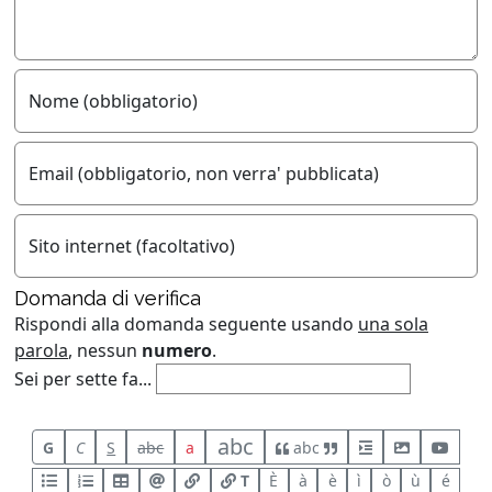
Nome (obbligatorio)
Email (obbligatorio, non verra' pubblicata)
Sito internet (facoltativo)
Domanda di verifica
Rispondi alla domanda seguente usando
una sola
parola
, nessun
numero
.
Sei per sette fa...
abc
G
C
S
abc
a
abc
T
È
à
è
ì
ò
ù
é