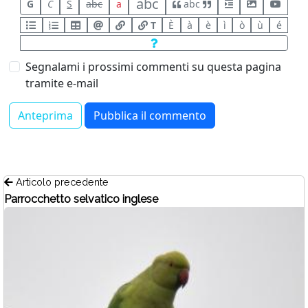
abc
G
C
S
abc
a
abc
T
È
à
è
ì
ò
ù
é
Segnalami i prossimi commenti su questa pagina
tramite e-mail
Articolo precedente
Parrocchetto selvatico inglese