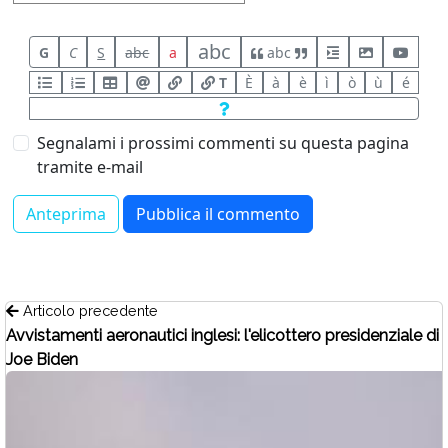
abc
G
C
S
abc
a
abc
T
È
à
è
ì
ò
ù
é
Segnalami i prossimi commenti su questa pagina
tramite e-mail
Articolo precedente
Avvistamenti aeronautici inglesi: l'elicottero presidenziale di
Joe Biden