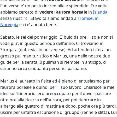
l'universo e' un posto incredibile e splendido. Tre volte
abbiamo cercato di
vedere l’aurora boreale
in
Islanda
senza riuscirci. Stavolta siamo andati a
Tromsø, in
Norvegia
e ci e’ andata bene.
Sabato, le sei del pomeriggio. E’ buio da ore, il sole non si
vede piu’, in questo periodo dell’anno. Ci troviamo in
Storgata (gata=via, in norvegese). Ad attenderci c’era un
grosso pullman turistico e Marius, una delle nostre due
guide per la serata. Il pullman si riempie in anticipo, ci
saranno circa cinquanta persone, partiamo.
Marius è laureato in fisica ed è pieno di entusiasmo per
l’aurora boreale e quindi per il suo lavoro. Chiarisce le mie
idee sull’itinerario, ero preoccupato per il dover passare
otto ore alla ricerca dell’aurora, per poi rientrare in
albergo alle quattro di mattina e dopo, poche ore più tardi,
uscire per un’altra escursione di gruppo (renne e slitta). Lui