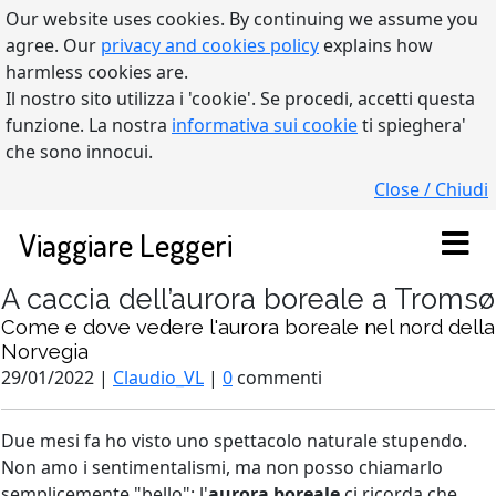
Our website uses cookies. By continuing we assume you
agree. Our
privacy and cookies policy
explains how
harmless cookies are.
Il nostro sito utilizza i 'cookie'. Se procedi, accetti questa
funzione. La nostra
informativa sui cookie
ti spieghera'
che sono innocui.
Close / Chiudi
Viaggiare Leggeri
A caccia dell’aurora boreale a Tromsø
Come e dove vedere l'aurora boreale nel nord della
Norvegia
29/01/2022 |
Claudio_VL
|
0
commenti
Due mesi fa ho visto uno spettacolo naturale stupendo.
Non amo i sentimentalismi, ma non posso chiamarlo
semplicemente "bello": l'
aurora boreale
ci ricorda che