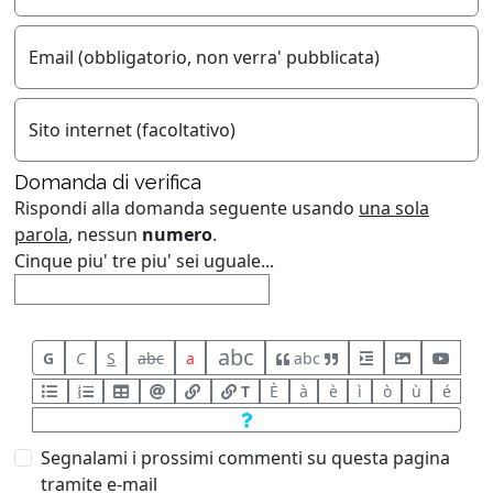
Email (obbligatorio, non verra' pubblicata)
Sito internet (facoltativo)
Domanda di verifica
Rispondi alla domanda seguente usando
una sola
parola
, nessun
numero
.
Cinque piu' tre piu' sei uguale...
abc
G
C
S
abc
a
abc
T
È
à
è
ì
ò
ù
é
Segnalami i prossimi commenti su questa pagina
tramite e-mail