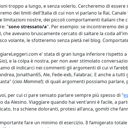
acioni troppo a lungo, e senza volerlo. Cercheremo di essere 
mo dei limiti dell'Italia di cui non vi parlano la Rai, Canale 
 limitazioni nostre, dei piccoli comportamenti italiani che c
re: "
sono stressato/a
". Per esempio: se incontreremo dei p
3, che avevano bruscamente cercato di saltare la coda all'i
 disco volante, le sfotteremo senza pietà nel blog. Comportat
iaggiareLeggeri.com e' stata di gran lunga inferiore rispetto 
Gio), e la colpa è nostra, per non aver stimolato conversazio
iamo di indicarci nei commenti gli argomenti di cui vi fareb
 Andrea, Jonathan65, Ale, Fede-exb, Falabrac. E anche a tutti g
asta" (
ciao Mamma!
): di quali argomenti possiamo parlare, p
oi, per cui ci pare sensato parlare sempre più spesso di "
es
 da Alesino. Viaggiare quando hai vent'anni è facile, a parte
cato, tra schiene doloranti, protesi all'anca, gomiti che fann
importante fare un minimo di esercizio. Il famigerato totale 