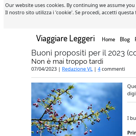
Our website uses cookies. By continuing we assume you
Il nostro sito utilizza i 'cookie'. Se procedi, accetti quest
Viaggiare Leggeri
(current)
Home
Blog
Buoni propositi per il 2023 (co
Non è mai troppo tardi
07/04/2023 |
Redazione VL
|
4
commenti
Que
dig
I b
Pri