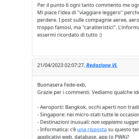
Per il punto 6 ogni tanto commento me ogni
Mi piace l'idea di "viaggiare leggero" per
perdere. I post sulle compagnie aeree, aerop
troppo famosi, ma "caratteristici". L'informa
essermi ricordato di tutto :)
21/04/2023 02:07:27,
Redazione VL
Buonasera Fede-exb,
Grazie per i commenti. Vediamo qualche idea
- Aeroporti: Bangkok, occhi aperti non tradir
- Singapore: nei micro-stati tutte le occasi
- Destinazioni inusuali:
non sappiamo suggerirn
- Informatica: c’è
una risposta
su questo tem
applicativi web, database, app (o PWA)?