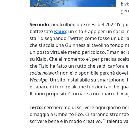
E v
gen
Secondo
: negli ultimi due mesi del 2022 l'e
battezzato
Klaio
: un sito + app per un social
sta ridisegnando Twitter, come fosse un ubriac
che si scola una Guinness al tavolino tondo ne
un posto virtuale meno pericoloso. I maniaci a
su Klaio. Che al momento e', per precisa scelta
che Tizio ha fatto un rutto che sa di canfora 
social network
non e' disponibile perché dovete 
Web App
. Un sito installabile su smartphone
e capace di fornire alcune funzioni anche qua
Il buon proposito? Tornare a occuparci di Vi
Terzo
: cercheremo di scrivere ogni giorno ne
omaggio a Umberto Eco. Ci saranno stronzate, c
scrivere bene e in modo creativo. Il talento va