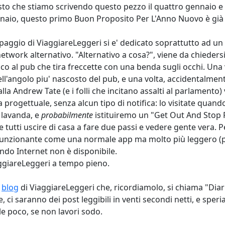
isto che stiamo scrivendo questo pezzo il quattro gennaio e
naio, questo primo Buon Proposito Per L'Anno Nuovo è già 
quipaggio di ViaggiareLeggeri si e' dedicato soprattutto ad
 network alternativo. "Alternativo a cosa?", viene da chieder
o al pub che tira freccette con una benda sugli occhi. Una vo
ll'angolo piu' nascosto del pub, e una volta, accidentalment
lla Andrew Tate (e i folli che incitano assalti al parlamento
 progettuale, senza alcun tipo di notifica: lo visitate quando
e lavanda, e
probabilmente
istituiremo un "Get Out And Stop P
tutti uscire di casa a fare due passi e vedere gente vera. P
, funzionante come una normale app ma molto più leggero (pe
ndo Internet non è disponibile.
aggiareLeggeri a tempo pieno.
l
blog
di ViaggiareLeggeri che, ricordiamolo, si chiama "Diari
i saranno dei post leggibili in venti secondi netti, e speria
le poco, se non lavori sodo.