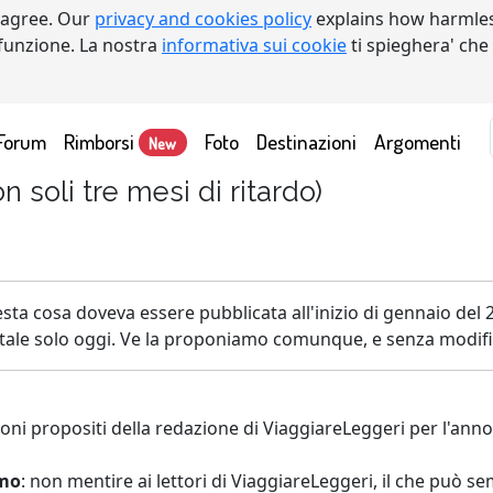
 agree. Our
privacy and cookies policy
explains how harmles
a funzione. La nostra
informativa sui cookie
ti spieghera' che
Forum
Rimborsi
Foto
Destinazioni
Argomenti
New
n soli tre mesi di ritardo)
sta cosa doveva essere pubblicata all'inizio di gennaio del 
itale solo oggi. Ve la proponiamo comunque, e senza modifi
uoni propositi della redazione di ViaggiareLeggeri per l'anno
mo
: non mentire ai lettori di ViaggiareLeggeri, il che può