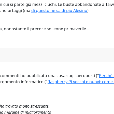
co in cui si parte già mezzi ciuchi. Le buste abbandonate a T
alano ortaggi (ma
di questo ne sa di più Alesino
)
nia, nonostante il precoce solleone primaverile...
oi commenti ho pubblicato una cosa sugli aeroporti ("
Perché 
'argomento informatico ("
Raspberry Pi vecchi e nuovi: come us
l'ho trovato molto stressante,
hio margine di miglioramento