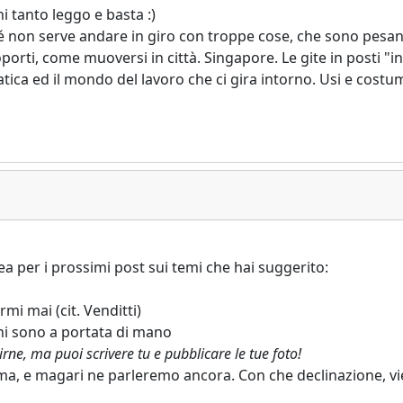
 tanto leggo e basta :)
ché non serve andare in giro con troppe cose, che sono pesa
orti, come muoversi in città. Singapore. Le gite in posti "in
tica ed il mondo del lavoro che ci gira intorno. Usi e costumi
 per i prossimi post sui temi che hai suggerito:
mi mai (cit. Venditti)
oni sono a portata di mano
e, ma puoi scrivere tu e pubblicare le tue foto!
a, e magari ne parleremo ancora. Con che declinazione, v