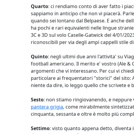
Quarto
: ci rendiamo conto di aver fatto i pi
sappiamo in anticipo che non vi piacerà. Parlere
quando sei lontano dal Belpaese. E anche delle
ha pochi e rari equivalenti nelle lingue stranie
3C e 3D sul volo Caselle-Gatwick del 4/01/202
riconoscibili per via degli ampi cappelli stile
Quinto
: negli ultimi due anni l'attivita' su V
football americano. Il merito e' vostro (Ale & 
argomenti che vi interessano. Per cui vi chied
particolare ai frequentatori "storici" del sito:
niente da dire, io leggo quello che scrivete e b
Sesto
: non stiamo ringiovanendo, e neppure v
pantera grigia
, come mirabilmente sintetizzato
cinquanta, sessanta e oltre è molto più compli
Settimo
: visto quanto appena detto, diventa 