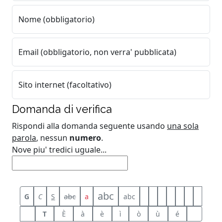
Nome (obbligatorio)
Email (obbligatorio, non verra' pubblicata)
Sito internet (facoltativo)
Domanda di verifica
Rispondi alla domanda seguente usando
una sola
parola
, nessun
numero
.
Nove piu' tredici uguale...
abc
G
C
S
abc
a
abc
T
È
à
è
ì
ò
ù
é