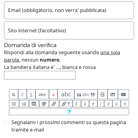
Email (obbligatorio, non verra' pubblicata)
Sito internet (facoltativo)
Domanda di verifica
Rispondi alla domanda seguente usando
una sola
parola
, nessun
numero
.
La bandiera italiana e' ..., bianca e rossa
abc
G
C
S
abc
a
abc
T
È
à
è
ì
ò
ù
é
Segnalami i prossimi commenti su questa pagina
tramite e-mail