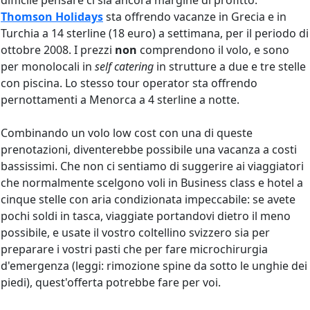
difficile pensare ci sia ancora margine di profitto.
Thomson Holidays
sta offrendo vacanze in Grecia e in
Turchia a 14 sterline (18 euro) a settimana, per il periodo di
ottobre 2008. I prezzi
non
comprendono il volo, e sono
per monolocali in
self catering
in strutture a due e tre stelle
con piscina. Lo stesso tour operator sta offrendo
pernottamenti a Menorca a 4 sterline a notte.
Combinando un volo low cost con una di queste
prenotazioni, diventerebbe possibile una vacanza a costi
bassissimi. Che non ci sentiamo di suggerire ai viaggiatori
che normalmente scelgono voli in Business class e hotel a
cinque stelle con aria condizionata impeccabile: se avete
pochi soldi in tasca, viaggiate portandovi dietro il meno
possibile, e usate il vostro coltellino svizzero sia per
preparare i vostri pasti che per fare microchirurgia
d'emergenza (leggi: rimozione spine da sotto le unghie dei
piedi), quest'offerta potrebbe fare per voi.