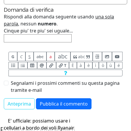
Domanda di verifica
Rispondi alla domanda seguente usando
una sola
parola
, nessun
numero
.
Cinque piu' tre piu' sei uguale...
abc
G
C
S
abc
a
abc
T
È
à
è
ì
ò
ù
é
Segnalami i prossimi commenti su questa pagina
tramite e-mail
E' ufficiale: possiamo usare i
cellulari a bordo dei voli Ryanair
Potrebbero interessarti...