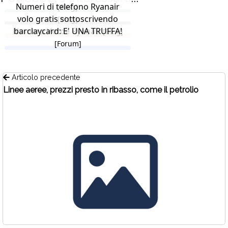
Numeri di telefono Ryanair
[Blog]
volo gratis sottoscrivendo
[Blog]
Numero Verde Ryanair
barclaycard: E' UNA TRUFFA!
[Blog]
[Forum]
Articolo precedente
Linee aeree, prezzi presto in ribasso, come il petrolio