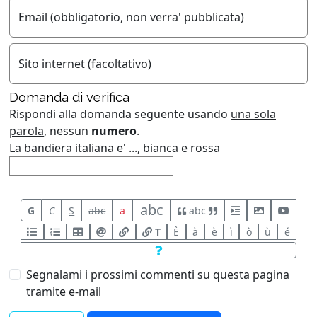
Email (obbligatorio, non verra' pubblicata)
Sito internet (facoltativo)
Domanda di verifica
Rispondi alla domanda seguente usando
una sola
parola
, nessun
numero
.
La bandiera italiana e' ..., bianca e rossa
abc
G
C
S
abc
a
abc
T
È
à
è
ì
ò
ù
é
Segnalami i prossimi commenti su questa pagina
tramite e-mail