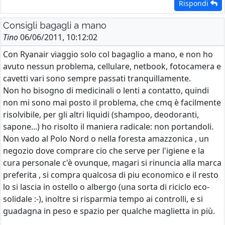
Rispondi
Consigli bagagli a mano
Tino
06/06/2011, 10:12:02
Con Ryanair viaggio solo col bagaglio a mano, e non ho
avuto nessun problema, cellulare, netbook, fotocamera e
cavetti vari sono sempre passati tranquillamente.
Non ho bisogno di medicinali o lenti a contatto, quindi
non mi sono mai posto il problema, che cmq è facilmente
risolvibile, per gli altri liquidi (shampoo, deodoranti,
sapone...) ho risolto il maniera radicale: non portandoli.
Non vado al Polo Nord o nella foresta amazzonica , un
negozio dove comprare cio che serve per l'igiene e la
cura personale c'è ovunque, magari si rinuncia alla marca
preferita , si compra qualcosa di piu economico e il resto
lo si lascia in ostello o albergo (una sorta di riciclo eco-
solidale :-), inoltre si risparmia tempo ai controlli, e si
guadagna in peso e spazio per qualche maglietta in più.