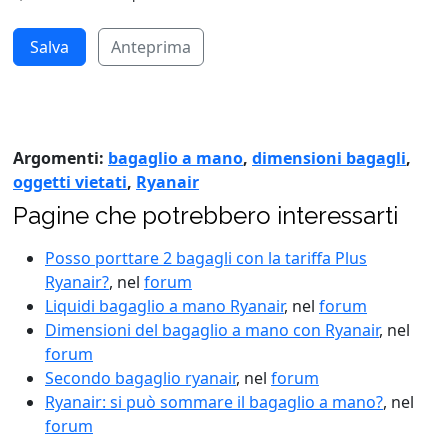
Anteprima
Argomenti:
bagaglio a mano
,
dimensioni bagagli
,
oggetti vietati
,
Ryanair
Pagine che potrebbero interessarti
Posso porttare 2 bagagli con la tariffa Plus
Ryanair?
, nel
forum
Liquidi bagaglio a mano Ryanair
, nel
forum
Dimensioni del bagaglio a mano con Ryanair
, nel
forum
Secondo bagaglio ryanair
, nel
forum
Ryanair: si può sommare il bagaglio a mano?
, nel
forum