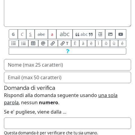
abc
G
C
S
abc
a
abc
T
È
à
è
ì
ò
ù
é
Domanda di verifica
Rispondi alla domanda seguente usando
una sola
parola
, nessun
numero
.
Se e' pugliese, viene dalla ...
Questa domanda è per verificare che tu sia umano.