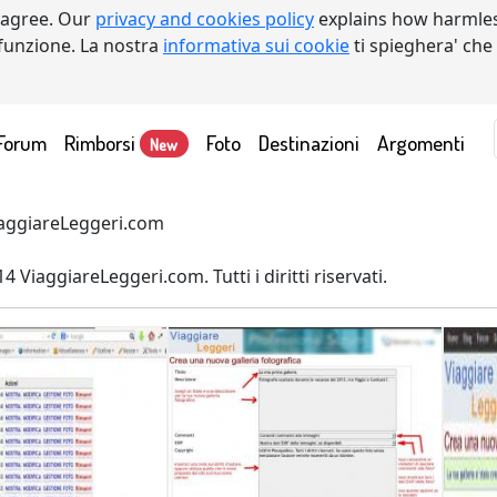
 agree. Our
privacy and cookies policy
explains how harmles
a funzione. La nostra
informativa sui cookie
ti spieghera' che
Forum
Rimborsi
Foto
Destinazioni
Argomenti
New
ViaggiareLeggeri.com
4 ViaggiareLeggeri.com. Tutti i diritti riservati.