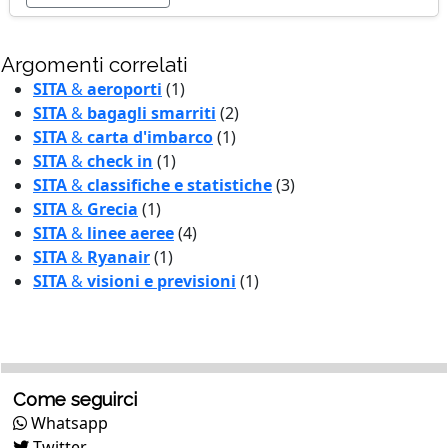
Argomenti correlati
SITA
&
aeroporti
(1)
SITA
&
bagagli smarriti
(2)
SITA
&
carta d'imbarco
(1)
SITA
&
check in
(1)
SITA
&
classifiche e statistiche
(3)
SITA
&
Grecia
(1)
SITA
&
linee aeree
(4)
SITA
&
Ryanair
(1)
SITA
&
visioni e previsioni
(1)
Come seguirci
Whatsapp
Twitter