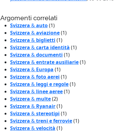
Argomenti correlati
Svizzera
&
auto
(1)
Svizzera
&
aviazione
(1)
Svizzera
&
biglietti
(1)
Svizzera
&
carta identità
(1)
Svizzera
&
documenti
(1)
Svizzera
&
entrate ausiliarie
(1)
Svizzera
&
Europa
(1)
Svizzera
&
foto aerei
(1)
Svizzera
&
leggi e regole
(1)
Svizzera
&
linee aeree
(1)
Svizzera
&
multe
(2)
Svizzera
&
Ryanair
(1)
Svizzera
&
stereotipi
(1)
Svizzera
&
treni e ferrovie
(1)
Svizzera
&
velocità
(1)