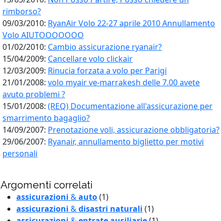
rimborso?
09/03/2010:
RyanAir Volo 22-27 aprile 2010 Annullamento
Volo AIUTOOOOOOO
01/02/2010:
Cambio assicurazione ryanair?
15/04/2009:
Cancellare volo clickair
12/03/2009:
Rinucia forzata a volo per Parigi
21/01/2008:
volo myair ve-marrakesh delle 7.00 avete
avuto problemi ?
15/01/2008:
(REQ) Documentazione all'assicurazione per
smarrimento bagaglio?
14/09/2007:
Prenotazione voli, assicurazione obbligatoria?
29/06/2007:
Ryanair, annullamento biglietto per motivi
personali
Argomenti correlati
assicurazioni
&
auto
(1)
assicurazioni
&
disastri naturali
(1)
assicurazioni
&
entrate ausiliarie
(1)