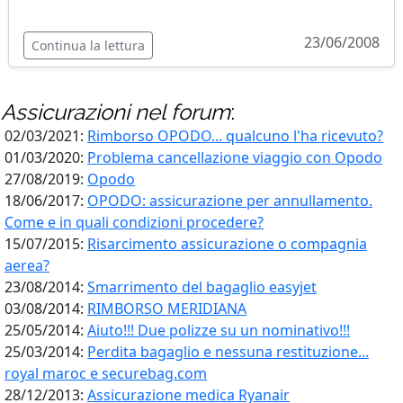
23/06/2008
Continua la lettura
Assicurazioni
nel forum
:
02/03/2021:
Rimborso OPODO... qualcuno l'ha ricevuto?
01/03/2020:
Problema cancellazione viaggio con Opodo
27/08/2019:
Opodo
18/06/2017:
OPODO: assicurazione per annullamento.
Come e in quali condizioni procedere?
15/07/2015:
Risarcimento assicurazione o compagnia
aerea?
23/08/2014:
Smarrimento del bagaglio easyjet
03/08/2014:
RIMBORSO MERIDIANA
25/05/2014:
Aiuto!!! Due polizze su un nominativo!!!
25/03/2014:
Perdita bagaglio e nessuna restituzione...
royal maroc e securebag.com
28/12/2013:
Assicurazione medica Ryanair