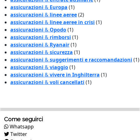
assicurazioni
&
Europa
(1)
assicurazioni
&
linee aeree
(2)
assicurazioni
&
linee aeree in crisi
(1)
assicurazioni
&
Opodo
(1)
assicurazioni
&
rimborsi
(1)
assicurazioni
&
Ryanair
(1)
assicurazioni
&
sicurezza
(1)
assicurazioni
&
suggerimenti e raccomandazioni
(1)
assicurazioni
&
viaggio
(1)
assicurazioni
&
vivere in Inghilterra
(1)
assicurazioni
&
voli cancellati
(1)
Come seguirci
Whatsapp
Twitter