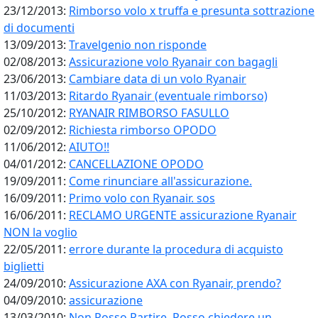
23/12/2013:
Rimborso volo x truffa e presunta sottrazione
di documenti
13/09/2013:
Travelgenio non risponde
02/08/2013:
Assicurazione volo Ryanair con bagagli
23/06/2013:
Cambiare data di un volo Ryanair
11/03/2013:
Ritardo Ryanair (eventuale rimborso)
25/10/2012:
RYANAIR RIMBORSO FASULLO
02/09/2012:
Richiesta rimborso OPODO
11/06/2012:
AIUTO!!
04/01/2012:
CANCELLAZIONE OPODO
19/09/2011:
Come rinunciare all'assicurazione.
16/09/2011:
Primo volo con Ryanair. sos
16/06/2011:
RECLAMO URGENTE assicurazione Ryanair
NON la voglio
22/05/2011:
errore durante la procedura di acquisto
biglietti
24/09/2010:
Assicurazione AXA con Ryanair, prendo?
04/09/2010:
assicurazione
13/03/2010:
Non Posso Partire, Posso chiedere un