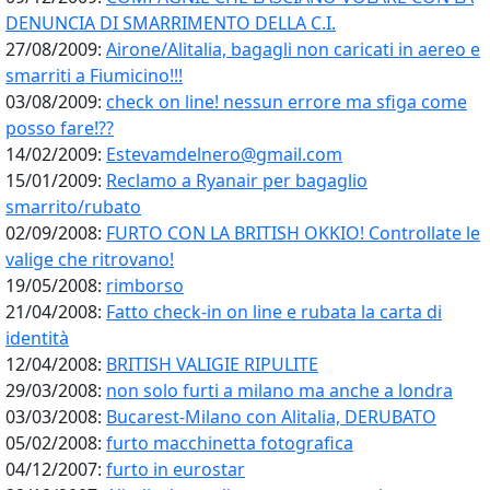
DENUNCIA DI SMARRIMENTO DELLA C.I.
27/08/2009:
Airone/Alitalia, bagagli non caricati in aereo e
smarriti a Fiumicino!!!
03/08/2009:
check on line! nessun errore ma sfiga come
posso fare!??
14/02/2009:
Estevamdelnero@gmail.com
15/01/2009:
Reclamo a Ryanair per bagaglio
smarrito/rubato
02/09/2008:
FURTO CON LA BRITISH OKKIO! Controllate le
valige che ritrovano!
19/05/2008:
rimborso
21/04/2008:
Fatto check-in on line e rubata la carta di
identità
12/04/2008:
BRITISH VALIGIE RIPULITE
29/03/2008:
non solo furti a milano ma anche a londra
03/03/2008:
Bucarest-Milano con Alitalia, DERUBATO
05/02/2008:
furto macchinetta fotografica
04/12/2007:
furto in eurostar