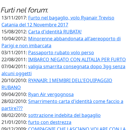
Furti
nel forum
:
13/11/2017:
Furto nel bagaglio, volo Ryanair Treviso
Catania del 12 Novembre 2017
15/08/2012:
Carta d'identità RUBATA!
10/04/2012:
Minorenne abbandonata all'aereoporto di
Parigi e non imbarcata
03/11/2011:
Passaporto rubato volo perso
22/08/2011:
IMBARCO NEGATO CON ALITALIA PER FURTO
07/04/2011:
valigia smarrita consegnata dopo 3gg senza
alcuni oggetti
20/10/2010:
RYANAIR: I MEMBRI DELL'EQUIPAGGIO
RUBANO
09/04/2010:
Ryan Air vergognosa
28/02/2010:
Smarrimento carta d'identità come faccio a
partire???
08/02/2010:
sottrazione indebita del bagaglio
21/01/2010:
furto con destrezza
09/12/2009:
COMPAGNIE CHE LASCIANO VOLARE CON LA