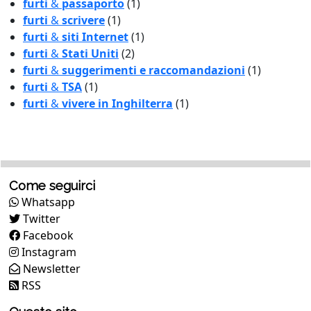
furti
&
passaporto
(1)
furti
&
scrivere
(1)
furti
&
siti Internet
(1)
furti
&
Stati Uniti
(2)
furti
&
suggerimenti e raccomandazioni
(1)
furti
&
TSA
(1)
furti
&
vivere in Inghilterra
(1)
Come seguirci
Whatsapp
Twitter
Facebook
Instagram
Newsletter
RSS