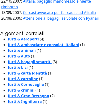
22/10/2007:
Alitalia, bagaglio manomesso e niente
rimborso
18/09/2007:
Cercasi avvocato per far cause ad Alitalia
20/08/2006:
Attenzione ai bagagli se volate con Ryanair
Argomenti correlati
furti
&
aeroporti
(4)
furti
&
ambasciate e consolati italiani
(1)
furti
&
animali
(1)
furti
&
auto
(1)
furti
&
bagagli smarriti
(3)
furti
&
bici
(1)
furti
&
carta identità
(1)
furti
&
cartoline
(1)
furti
&
Cornovaglia
(1)
furti
&
crimini
(1)
furti
&
Gran Bretagna
(2)
furti
&
Inghilterra
(1)