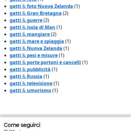
gatti
&
foto Nuova Zelanda
(1)
gatti
&
Gran Bretagna
(2)
gatti
&
guerre
(2)
gatti
&
isola di Man
(1)
gatti
&
mangiare
(2)
gatti
&
mare e spiaggia
(1)
gatti
&
Nuova Zelanda
(1)
gatti
&
pesi e misure
(1)
gatti
&
porte portoni e cancelli
(1)
gatti
&
pubblicità
(1)
gatti
&
Russia
(1)
gatti
&
televisione
(1)
gatti
&
umorismo
(1)
Come seguirci