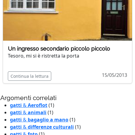
Un ingresso secondario piccolo piccolo
Tesoro, mi si è ristretta la porta
15/05/2013
Continua la lettura
Argomenti correlati
gatti
&
Aeroflot
(1)
gatti
&
animali
(1)
gatti
&
bagaglio a mano
(1)
gatti
&
differenze culturali
(1)
gatti
&
foto
(1)