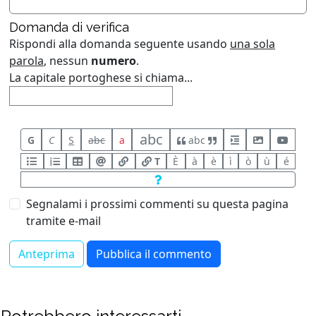
Domanda di verifica
Rispondi alla domanda seguente usando
una sola
parola
, nessun
numero
.
La capitale portoghese si chiama...
abc
G
C
S
abc
a
abc
T
È
à
è
ì
ò
ù
é
Segnalami i prossimi commenti su questa pagina
tramite e-mail