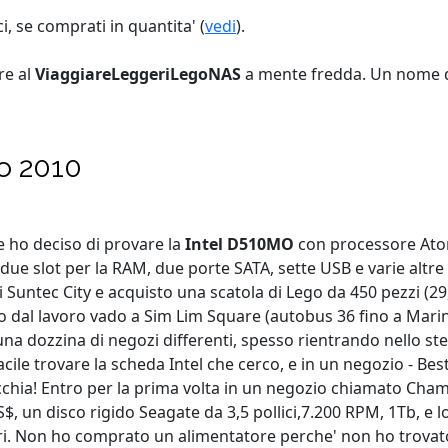
, se comprati in quantita' (
vedi
).
re al
ViaggiareLeggeriLegoNAS
a mente fredda. Un nome d
o 2010
e ho deciso di provare la
Intel D510MO
con processore Atom
 due slot per la RAM, due porte SATA, sette USB e varie altre
i Suntec City e acquisto una scatola di Lego da 450 pezzi (2
o dal lavoro vado a Sim Lim Square (autobus 36 fino a Marina
na dozzina di negozi differenti, spesso rientrando nello s
facile trovare la scheda Intel che cerco, e in un negozio - B
hia! Entro per la prima volta in un negozio chiamato Cham
S$, un disco rigido Seagate da 3,5 pollici,7.200 RPM, 1Tb, e
ari. Non ho comprato un alimentatore perche' non ho trovato