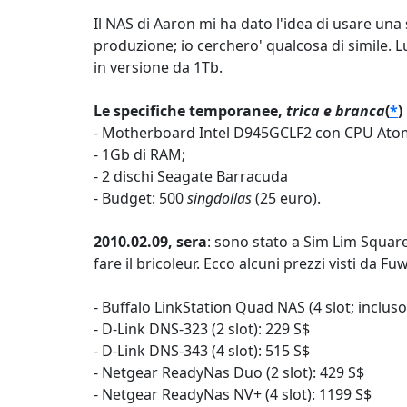
Il NAS di Aaron mi ha dato l'idea di usare u
produzione; io cerchero' qualcosa di simile. 
in versione da 1Tb.
Le specifiche temporanee,
trica e branca
(
*
)
- Motherboard Intel D945GCLF2 con CPU Atom
- 1Gb di RAM;
- 2 dischi Seagate Barracuda
- Budget: 500
singdollas
(25 euro).
2010.02.09, sera
: sono stato a Sim Lim Square 
fare il bricoleur. Ecco alcuni prezzi visti da Fu
- Buffalo LinkStation Quad NAS (4 slot; incluso
- D-Link DNS-323 (2 slot): 229 S$
- D-Link DNS-343 (4 slot): 515 S$
- Netgear ReadyNas Duo (2 slot): 429 S$
- Netgear ReadyNas NV+ (4 slot): 1199 S$