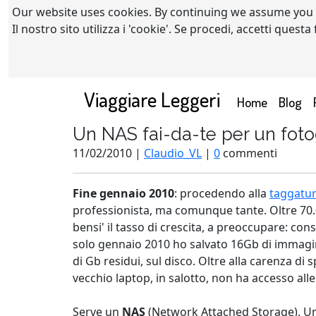
Our website uses cookies. By continuing we assume you
Il nostro sito utilizza i 'cookie'. Se procedi, accetti quest
Viaggiare Leggeri
(current)
Home
Blog
Un NAS fai-da-te per un foto
11/02/2010 |
Claudio_VL
|
0
commenti
Fine gennaio 2010
: procedendo alla
taggatu
professionista, ma comunque tante. Oltre 70.0
bensi' il tasso di crescita, a preoccupare: co
solo gennaio 2010 ho salvato 16Gb di immagini,
di Gb residui, sul disco. Oltre alla carenza di
vecchio laptop, in salotto, non ha accesso alle
Serve un
NAS
(Network Attached Storage). Un d