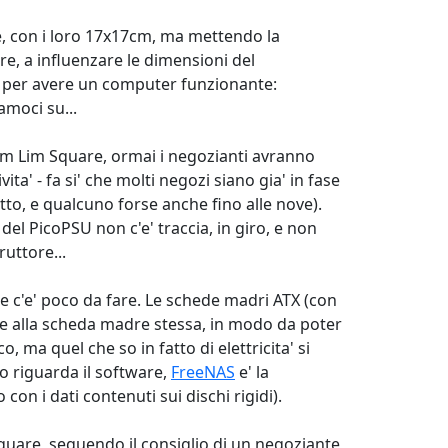
le, con i loro 17x17cm, ma mettendo la
re, a influenzare le dimensioni del
ca per avere un computer funzionante:
amoci su...
Sim Lim Square, ormai i negozianti avranno
ta' - fa si' che molti negozi siano gia' in fase
tto, e qualcuno forse anche fino alle nove).
el PicoPSU non c'e' traccia, in giro, e non
uttore...
re c'e' poco da fare. Le schede madri ATX (con
re alla scheda madre stessa, in modo da poter
 ma quel che so in fatto di elettricita' si
o riguarda il software,
FreeNAS
e' la
on i dati contenuti sui dischi rigidi).
Square, seguendo il consiglio di un negoziante