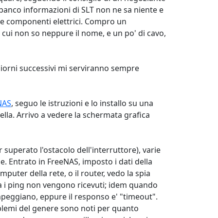
 banco informazioni di SLT non ne sa niente e
nde componenti elettrici. Compro un
i cui non so neppure il nome, e un po' di cavo,
 giorni successivi mi serviranno sempre
NAS
, seguo le istruzioni e lo installo su una
lla. Arrivo a vedere la schermata grafica
superato l'ostacolo dell'interruttore), varie
se. Entrato in FreeNAS, imposto i dati della
mputer della rete, o il router, vedo la spia
a i ping non vengono ricevuti; idem quando
mpeggiano, eppure il responso e' "timeout".
oblemi del genere sono noti per quanto