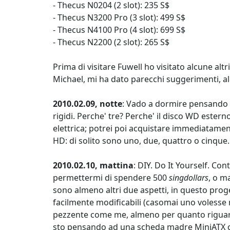
- Thecus N0204 (2 slot): 235 S$
- Thecus N3200 Pro (3 slot): 499 S$
- Thecus N4100 Pro (4 slot): 699 S$
- Thecus N2200 (2 slot): 265 S$
Prima di visitare Fuwell ho visitato alcune alt
Michael, mi ha dato parecchi suggerimenti, alc
2010.02.09, notte
: Vado a dormire pensando c
rigidi. Perche' tre? Perche' il disco WD este
elettrica; potrei poi acquistare immediatament
HD: di solito sono uno, due, quattro o cinque
2010.02.10, mattina
: DIY. Do It Yourself. Co
permettermi di spendere 500
singdollars
, o m
sono almeno altri due aspetti, in questo prog
facilmente modificabili (casomai uno volesse 
pezzente come me, almeno per quanto riguar
sto pensando ad una scheda madre MiniATX co