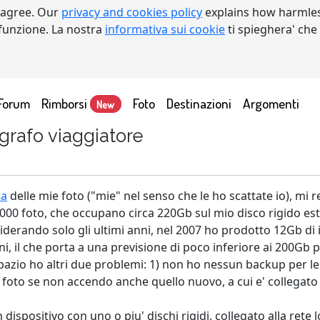
 agree. Our
privacy and cookies policy
explains how harmles
a funzione. La nostra
informativa sui cookie
ti spieghera' che
Forum
Rimborsi
Foto
Destinazioni
Argomenti
New
grafo viaggiatore
ra
delle mie foto ("mie" nel senso che le ho scattate io), mi
00 foto, che occupano circa 220Gb sul mio disco rigido este
nsiderando solo gli ultimi anni, nel 2007 ho prodotto 12Gb d
 il che porta a una previsione di poco inferiore ai 200Gb pe
 spazio ho altri due problemi: 1) non ho nessun backup per le 
 foto se non accendo anche quello nuovo, a cui e' collegato i
ispositivo con uno o piu' dischi rigidi, collegato alla rete