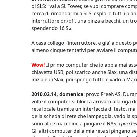
di SLS: "vai a SL Tower, se vuoi comprare com
cerca di rimandarmi a SLS, esploro tutti i pi
interruttore on/off, una pinza a becchi, un tro
spendendo 16 S$.
A casa collego l'interruttore, e gia' a questo
almeno cinque tentativi per avviare il comput
Wow!
Il primo computer che io abbia mai asse
chiavetta USB, poi scarico anche Slax, una di
iniziale di Slax, poi spengo tutto e vado a Mar
2010.02.14, domenica
: provo FreeNAS. Durant
volte il computer si blocca arrivato alla riga d
rete locale tramite un'interfaccia di testo, ma 
della scheda di rete che lampeggia, vedo la 
sono altre macchine a pingare il NAS: i
pacchet
Gli altri computer della mia rete si pingano