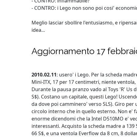
- CONTRO: infiammabile?
- CONTRO: i Lego non sono poi cosi' economici
Meglio lasciar sbollire l'entusiasmo, e ripensa
idea...
Aggiornamento 17 febbrai
2010.02.11
: usero' i Lego. Per la scheda madr
Mini-ITX, 17 per 17 centimetri, niente ventola,
Durante la pausa pranzo vado al Toys 'R' Us d
S$). Costano un capitale, questi Lego! Uscend
da dove poi camminero' verso SLS). Giro per u
circolo interno che in quello esterno. Non e' 
enorme dicendomi che la Intel D510MO e' vecc
interessanti. Acquisto la scheda madre a 139 
66 S$, e una ventola Everflow da 8 cm, 8 doll