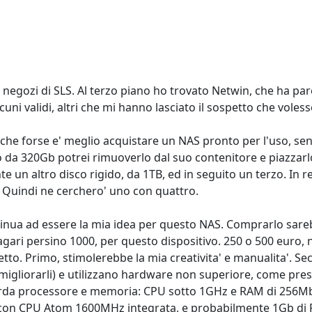
ri negozi di SLS. Al terzo piano ho trovato Netwin, che ha pa
uni validi, altri che mi hanno lasciato il sospetto che voles
he forse e' meglio acquistare un NAS pronto per l'uso, senz
rno da 320Gb potrei rimuoverlo dal suo contenitore e piazzar
e un altro disco rigido, da 1TB, ed in seguito un terzo. In r
. Quindi ne cerchero' uno con quattro.
ntinua ad essere la mia idea per questo NAS. Comprarlo sare
agari persino 1000, per questo dispositivo. 250 o 500 euro, n
etto. Primo, stimolerebbe la mia creativita' e manualita'. S
migliorarli) e utilizzano hardware non superiore, come pres
da processore e memoria: CPU sotto 1GHz e RAM di 256Mb s
n CPU Atom 1600MHz integrata, e probabilmente 1Gb di RAM