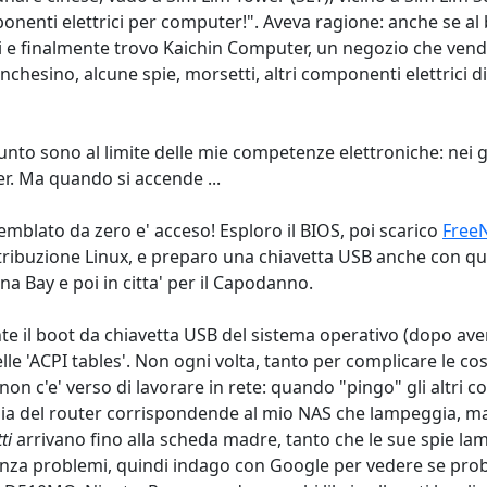
ponenti elettrici per computer!". Aveva ragione: anche se al
ani e finalmente trovo Kaichin Computer, un negozio che ve
nchesino, alcune spie, morsetti, altri componenti elettrici d
 punto sono al limite delle mie competenze elettroniche: nei
er. Ma quando si accende ...
mblato da zero e' acceso! Esploro il BIOS, poi scarico
Free
stribuzione Linux, e preparo una chiavetta USB anche con que
ina Bay e poi in citta' per il Capodanno.
e il boot da chiavetta USB del sistema operativo (dopo aver 
elle 'ACPI tables'. Non ogni volta, tanto per complicare le co
non c'e' verso di lavorare in rete: quando "pingo" gli altri co
spia del router corrispondende al mio NAS che lampeggia, m
ti
arrivano fino alla scheda madre, tanto che le sue spie la
 senza problemi, quindi indago con Google per vedere se pr