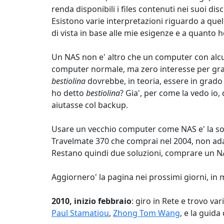
renda disponibili i files contenuti nei suoi disc
Esistono varie interpretazioni riguardo a que
di vista in base alle mie esigenze e a quanto 
Un NAS non e' altro che un computer con alcu
computer normale, ma zero interesse per grafi
bestiolina
dovrebbe, in teoria, essere in grad
ho detto
bestiolina
? Gia', per come la vedo i
aiutasse col backup.
Usare un vecchio computer come NAS e' la solu
Travelmate 370 che comprai nel 2004, non adat
Restano quindi due soluzioni, comprare un NA
Aggiornero' la pagina nei prossimi giorni, in
2010, inizio febbraio
: giro in Rete e trovo va
Paul Stamatiou
,
Zhong Tom Wang
, e la guida