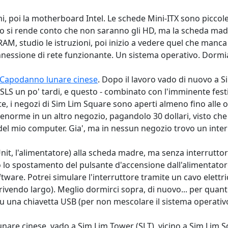
imi, poi la motherboard Intel. Le schede Mini-ITX sono picco
uno si rende conto che non saranno gli HD, ma la scheda mad
 RAM, studio le istruzioni, poi inizio a vedere quel che man
onnessione di rete funzionante. Un sistema operativo. Dormi
Capodanno lunare cinese
. Dopo il lavoro vado di nuovo a 
SLS un po' tardi, e questo - combinato con l'imminente festivi
e, i negozi di Sim Lim Square sono aperti almeno fino alle o
orme in un altro negozio, pagandolo 30 dollari, visto che d
el mio computer. Gia', ma in nessun negozio trovo un interr
nit, l'alimentatore) alla scheda madre, ma senza interrutto
o lo spostamento del pulsante d'accensione dall'alimentato
re. Potrei simulare l'interruttore tramite un cavo elettrico,
rivendo largo). Meglio dormirci sopra, di nuovo... per quant
su una chiavetta USB (per non mescolare il sistema operativo c
lunare cinese, vado a Sim Lim Tower (SLT), vicino a Sim Lim 