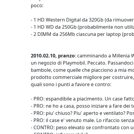
poco:
- 1 HD Western Digital da 320Gb (da rimuover
- 1 HD WD da 250Gb (probabilmente non utilizz
- 2 DIMM da 256Mb ciascuna per laptop (prob
2010.02.10, pranzo
: camminando a Millenia W
un negozio di Playmobil. Peccato. Passandoci
bambole, come quelle che piacciono a mia mogli
prodotto commerciale migliore per costruire
quali sono i punti a favore e contro:
- PRO: espandibile a piacimento. Un case fatto
- PRO: ne ho a casa, posso iniziare a fare dei t
- PRO: piu' chiuso? Piu' aperto e ventilato? P
- PRO: il case e' venuto male. Lo rifaccio senz
- CONTRO: peso elevato se confrontato con un