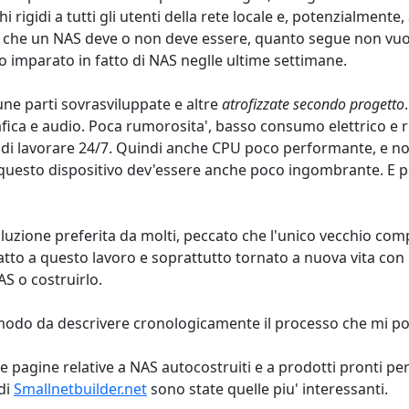
hi rigidi a tutti gli utenti della rete locale e, potenzialmente,
l che un NAS deve o non deve essere, quanto segue non vuol 
ho imparato in fatto di NAS neglle ultime settimane.
ne parti sovrasviluppate e altre
atrofizzate secondo progetto
ca e audio. Poca rumorosita', basso consumo elettrico e rid
o di lavorare 24/7. Quindi anche CPU poco performante, e 
o, questo dispositivo dev'essere anche poco ingombrante. E 
zione preferita da molti, peccato che l'unico vecchio compu
to a questo lavoro e soprattutto tornato a nuova vita con l
S o costruirlo.
 modo da descrivere cronologicamente il processo che mi port
rie pagine relative a NAS autocostruiti e a prodotti pronti per
 di
Smallnetbuilder.net
sono state quelle piu' interessanti.