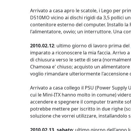
Arrivato a casa apro le scatole, i Lego per pr
D510MO vicino ai dischi rigidi da 3,5 pollici 
contenitore esterno del computer. Installo la
l'alimentatore, ovvio; un interruttore. Una c
2010.02.12
: ultimo giorno di lavoro prima del
imparato a riconoscere la mia faccia. Arrivo a 
di chiusura verso le sette di sera (normalment
Chamoxa e' chiuso; acquisto un alimentatore en
voglio rimandare ulteriormente l'accensione d
Arrivato a casa collego il PSU (Power Supply U
cui le Mini-ITX hanno molto in comune) vider
accendere e spegnere il computer tramite softwa
potrebbe mettere per iscritto in due righe (sc
soluzione che vorrei utilizzare, installandolo 
2010.02.13, sabato
: ultimo giorno dell'anno 