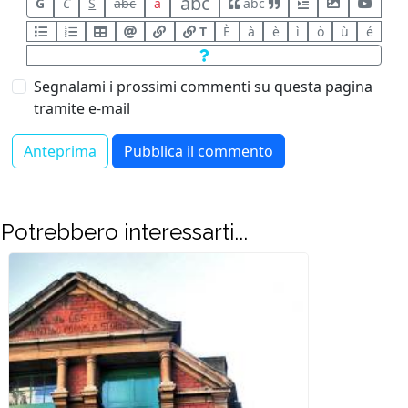
abc
G
C
S
abc
a
abc
T
È
à
è
ì
ò
ù
é
Segnalami i prossimi commenti su questa pagina
tramite e-mail
Potrebbero interessarti...