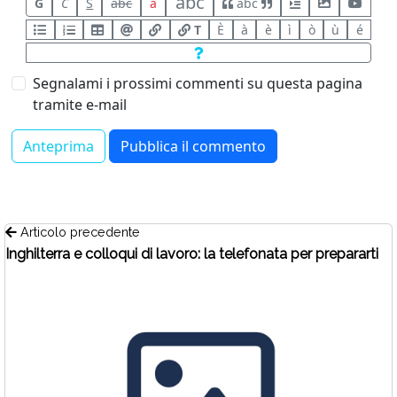
abc
G
C
S
abc
a
abc
T
È
à
è
ì
ò
ù
é
Segnalami i prossimi commenti su questa pagina
tramite e-mail
Articolo precedente
Inghilterra e colloqui di lavoro: la telefonata per prepararti