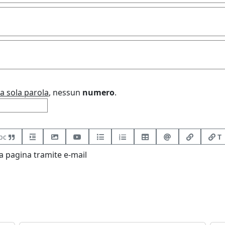
a sola parola
, nessun
numero
.
bc
T
 pagina tramite e-mail