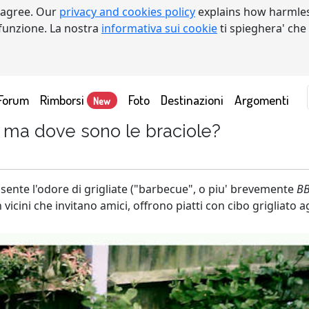
 agree. Our
privacy and cookies policy
explains how harmles
a funzione. La nostra
informativa sui cookie
ti spieghera' che
Forum
Rimborsi
Foto
Destinazioni
Argomenti
New
 ma dove sono le braciole?
i sente l'odore di grigliate ("barbecue", o piu' brevemente
B
n vicini che invitano amici, offrono piatti con cibo grigliato a