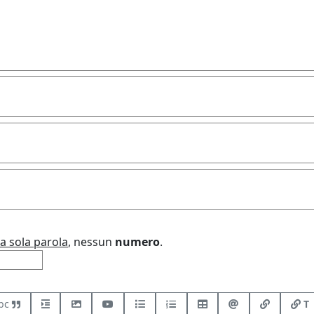
a sola parola
, nessun
numero
.
bc
T