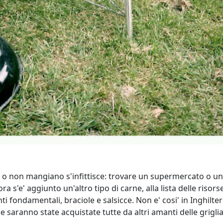
o o non mangiano s'infittisce: trovare un supermercato o un
a s'e' aggiunto un'altro tipo di carne, alla lista delle risorse
i fondamentali, braciole e salsicce. Non e' cosi' in Inghilte
saranno state acquistate tutte da altri amanti delle grigliat