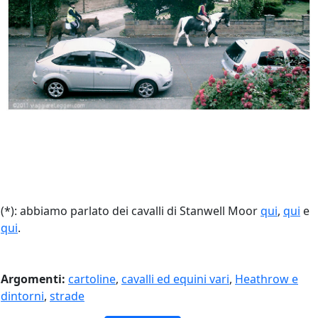
(*): abbiamo parlato dei cavalli di Stanwell Moor
qui
,
qui
e
qui
.
Argomenti:
cartoline
,
cavalli ed equini vari
,
Heathrow e
dintorni
,
strade