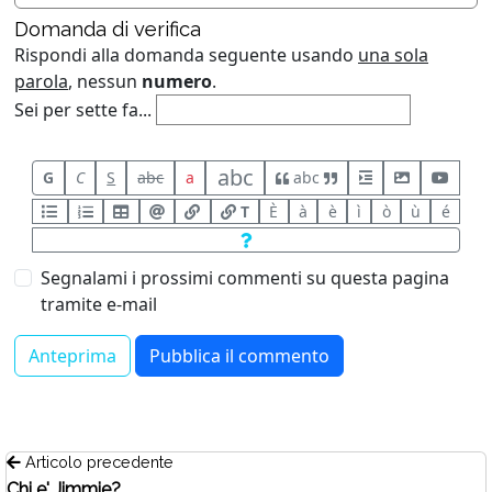
Domanda di verifica
Rispondi alla domanda seguente usando
una sola
parola
, nessun
numero
.
Sei per sette fa...
abc
G
C
S
abc
a
abc
T
È
à
è
ì
ò
ù
é
Segnalami i prossimi commenti su questa pagina
tramite e-mail
Articolo precedente
Chi e' Jimmie?