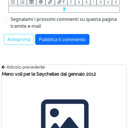
T
È
à
è
ì
ò
ù
é
Segnalami i prossimi commenti su questa pagina
tramite e-mail
Articolo precedente
Meno voli per le Seychelles dal gennaio 2012