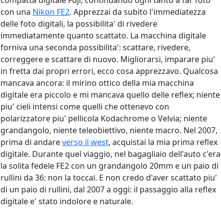
compatta digitale Fuji, continuando ogni tanto a far foto
con una
Nikon FE2
. Apprezzai da subito l'immediatezza
delle foto digitali, la possibilita' di rivedere
immediatamente quanto scattato. La macchina digitale
forniva una seconda possibilita': scattare, rivedere,
correggere e scattare di nuovo. Migliorarsi, imparare piu'
in fretta dai propri errori, ecco cosa apprezzavo. Qualcosa
mancava ancora: il mirino ottico della mia macchina
digitale era piccolo e mi mancava quello delle reflex; niente
piu' cieli intensi come quelli che ottenevo con
polarizzatore piu' pellicola Kodachrome o Velvia; niente
grandangolo, niente teleobiettivo, niente macro. Nel 2007,
prima di andare
verso il west
, acquistai la mia prima reflex
digitale. Durante quel viaggio, nel bagagliaio dell'auto c'era
la solita fedele FE2 con un grandangolo 20mm e un paio di
rullini da 36: non la toccai. E non credo d'aver scattato piu'
di un paio di rullini, dal 2007 a oggi: il passaggio alla reflex
digitale e' stato indolore e naturale.