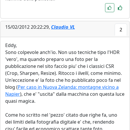
15/02/2012 20:22:29,
Claudio_VL
2
Eddy,
Sono colpevole anch'io. Non uso tecniche tipo l'HDR
'vero', ma quando preparo una foto per la
pubblicazione nel sito faccio piu' che i classici CSR
(Crop, Sharpen, Resize). Ritocco i
livelli
, come minimo.
Un'eccezione e' la foto che ho pubblicato poco fa nel
blog (
Per caso in Nuova Zelanda: montagne vicino a
Napier
), che e' "uscita" dalla macchina con questa luce
quasi magica.
Come ho scritto nel 'pezzo' citato due righe fa, uno
dei limiti della fotografia digitale e' che, rendendo
cisu' facile ed economico
scattare
tante foto,